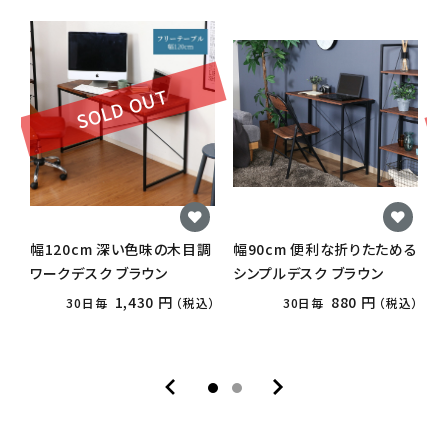
SOLD OUT
幅120cm 深い色味の木目調
幅90cm 便利な折りたためる
【
ワークデスク ブラウン
シンプルデスク ブラウン
1,430 円
880 円
30日毎
（税込）
30日毎
（税込）
o