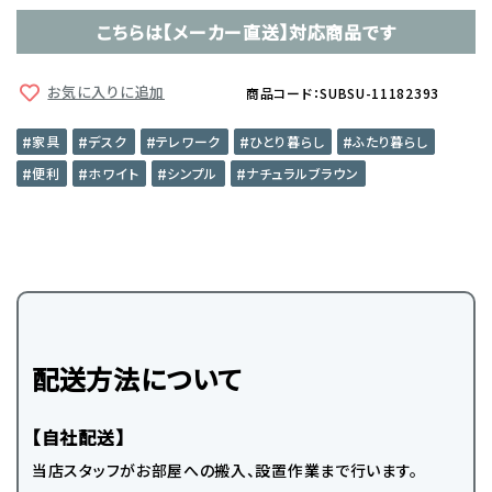
こちらは【メーカー直送】対応商品です
お気に入りに追加
商品コード：SUBSU-11182393
家具
デスク
テレワーク
ひとり暮らし
ふたり暮らし
便利
ホワイト
シンプル
ナチュラルブラウン
配送方法について
【自社配送】
当店スタッフがお部屋への搬入、設置作業まで行います。