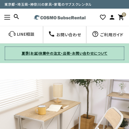
東京都・埼玉県・神奈川の家具・家電のサブスクレンタル
0
search
favorite_border
person
shopping_cart
call
help_outline
LINE相談
お問い合わせ
ご利用ガイド
夏季(お盆)休業中の注文・出荷・お問い合わせについて