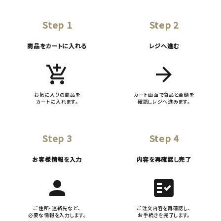
Step 1
Step 2
商品をカートに入れる
レジへ進む
add_shopping_cart
arrow_forward
お気に入りの商品を
カート画面で商品と金額を
カートに入れます。
確認しレジへ進みます。
Step 3
Step 4
お客様情報を入力
内容を再確認し完了
person
fact_check
ご住所・連絡先など、
ご注文内容を再確認し、
必要な情報を入力します。
お手続きを完了します。