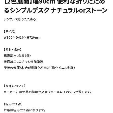
【2色展開】幅90cm 便利な折りたため
るシンプルデスク ナチュラルorストーン
シンプルで折りたためる！
【サイズ】
W900×D410×H720mm
【素材・成分】
構造部材：金属（鋼）
表面加工：エポキシ樹脂塗装
甲板の表面材：合成樹脂化粧MDF（塩化ビニル樹脂）
【在庫について】
メーカー在庫欠品の際は注文完了メールにてお知らせ致します。
【組み立て品】
お客様組み立て品になります。