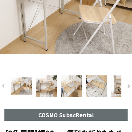
COSMO SubscRental