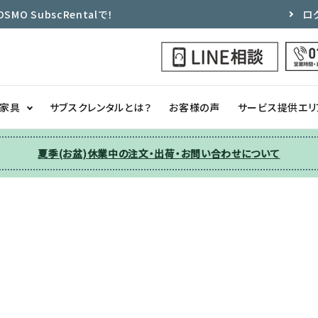
 SubscRentalで！
ロ
ク家具
サブスクレンタルとは？
お客様の声
サービス提供エリ
夏季(お盆)休業中の注文・出荷・お問い合わせについて
洗濯機
チェア
季節家電
ソファー
収納
その他