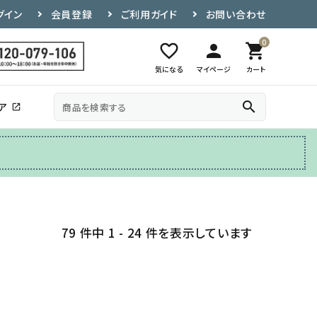
グイン
会員登録
ご利用ガイド
お問い合わせ
0
favorite_border
person
shopping_cart
気になる
マイページ
カート
search
ア
open_in_new
その他
テレビ台
79 件中 1 - 24 件を表示しています