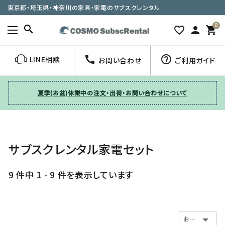
東京都・埼玉県・神奈川の家具・家電のサブスクレンタル
0
search
favorite_border
person
shopping_cart
call
help_outline
LINE相談
お問い合わせ
ご利用ガイド
夏季(お盆)休業中の注文・出荷・お問い合わせについて
サブスクレンタル家電セット
9 件中 1 - 9 件を表示しています