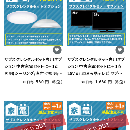
サブスクレンタルセット専用オプ
サブスクレンタルセット専用オプ
ション 中古家電セットに＋1点
ション 中古家電セットに＋1点
照明(シーリング/直付け照明/吊
26V or 32V液晶テレビ サブス
り下げ照明) サブスクリプション
クリプション
550 円
1,650 円
30日毎
（税込）
30日毎
（税込）
SOLD OUT
SOLD OUT