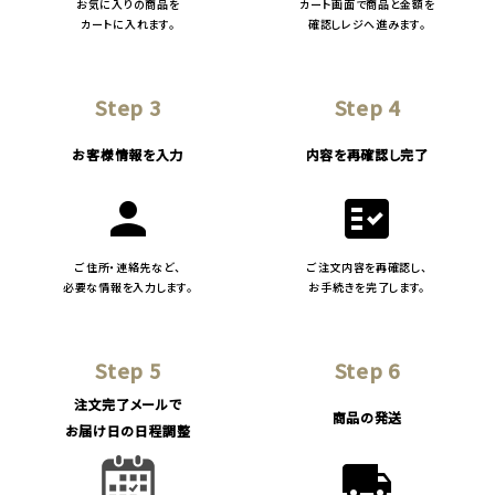
お気に入りの商品を
カート画面で商品と金額を
カートに入れます。
確認しレジへ進みます。
Step 3
Step 4
お客様情報を入力
内容を再確認し完了
person
fact_check
ご住所・連絡先など、
ご注文内容を再確認し、
必要な情報を入力します。
お手続きを完了します。
Step 5
Step 6
注文完了メールで
商品の発送
お届け日の日程調整
local_shipping