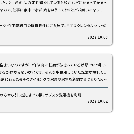
いると娘がパパにかまってかまっ
なので、仕事に集中できず、娘をほうっておくとパパ嫌いになっても
で出費をしてでもテレワーク環境を整えることにしました。 洗濯機
所の防水パンサイズが小さかったこと、希望のスケジュールで届け
ーク・在宅勤務用の賃貸物件にご入居で、サブスクレンタルセットの
えるかなどの疑問があったので、事前に問い合わせをさせて頂きま
2022.10.03
クルショップで購入しようか迷いました。 ただ、コロナの問題がい
続くか、その後にテレワークがどうなるかもわからないので、購入し
製品が故障して再度購入することになるのも嫌なので、今回コスモ
住まいなのですが、2年以内に転勤が決まっている状態でいつ引っ
さんのサブスクレンタルを利用することにしました。 もしもの時も
わからない状況です。 そんな中使用していた洗濯が壊れてし
してもらえるし、90日を超えて利用すればいつでも解約ができると
新居に行ったらそのタイミングで家具や家電を新調するつもりだった
で、私たちにぴったりのサービスです。
を購入しようか迷っていました。 そこで今回家具や家電製品の
クリプションがあると言うのをテレビで見ていたので、挑戦してみる
の方から引っ越しまでの間、サブスク洗濯機を利用
るならと今人気がある洗濯機を調べ、コスモ
2022.10.02
サブスクの注文をしました。