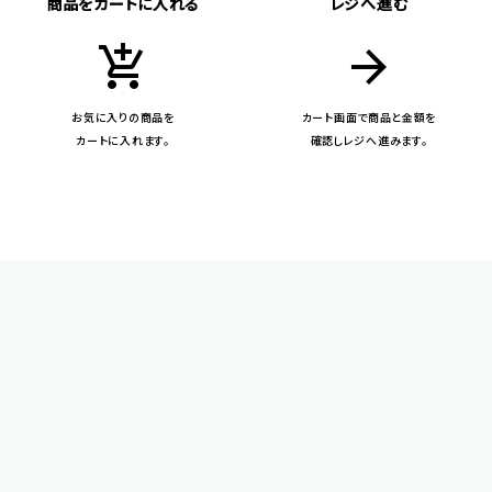
商品をカートに入れる
レジへ進む
add_shopping_cart
arrow_forward
お気に入りの商品を
カート画面で商品と金額を
カートに入れます。
確認しレジへ進みます。