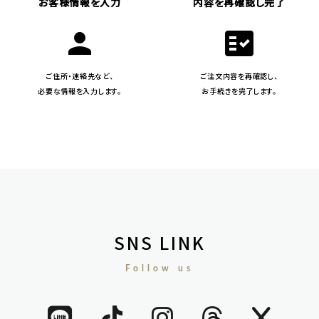
お客様情報を入力
内容を再確認し完了
person
fact_check
ご住所・連絡先など、
ご注文内容を再確認し、
必要な情報を入力します。
お手続きを完了します。
SNS LINK
Follow us