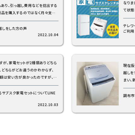
なりました。 というのも、在宅勤務をして
て状態
製品を購入するのではなく月々支払
困るの
くらいの期間お借りするかわかりませ
設置場
テレワ
越しをした方の声
ご利用
てもら
2022.10.04
した。 テレワーク専用部屋とは言え、冷蔵庫と洗濯機は設置したかったの
で、リサイ
つまで
た家電
すが、家電セットが2種類ありどちら
現在仮
スペース
越しをするか
交換を
まい、
のこと
タイプで、定期的に霜取りを自分で
ので、新品
電セットにしました。 サイズも
サブスク家電セットについてLINE
サブス
調布市
ことにしました。 せっかく借り
2022.10.03
さんで