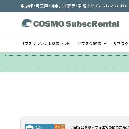
東京都・埼玉県・神奈川の家具・家電のサブスクレンタルはCOSMO
サブスクレンタル家電セット
サブスク家電
サブス
冷蔵庫
テーブル/デスク
ベッド/寝具
今回新品を購入するまでの間コスモさ