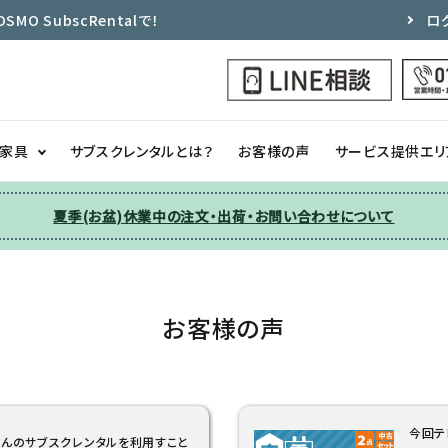
 SubscRentalで！
ロ
ク家具
サブスクレンタルとは？
お客様の声
サービス提供エリ
夏季(お盆)休業中の注文・出荷・お問い合わせについて
洗濯機
チェア
季節家電
ソファー
お客様の声
収納
その他
今回テ
んのサブスクレンタルを利用すこと