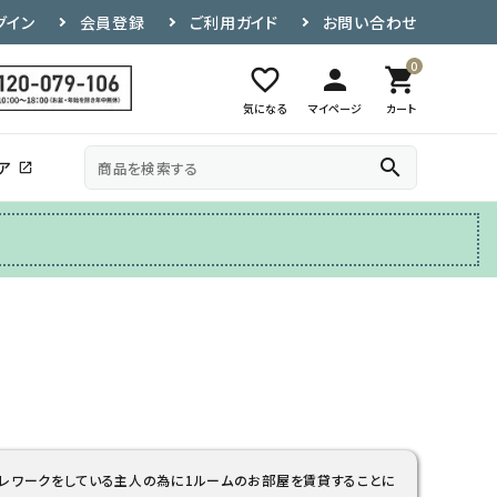
グイン
会員登録
ご利用ガイド
お問い合わせ
0
favorite_border
person
shopping_cart
気になる
マイページ
カート
search
ア
open_in_new
その他
テレビ台
レワークをしている主人の為に1ルームのお部屋を賃貸することに