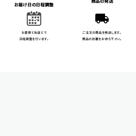
商品の発送
お届け日の日程調整
local_shipping
お客様と当店とで
ご注文の商品を発送します。
日程調整を行います。
商品の到着をお待ち下さい。