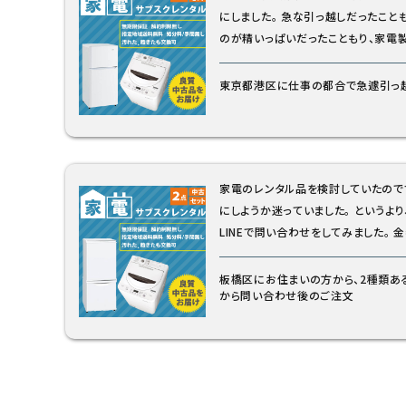
にしました。 急な引っ越しだったこともあり、引っ越し費用などを捻出する
のが精いっぱいだったこともり、家電
いのレンタルを選択することに。どれ
んが、大事に使わせて頂きます。
東京都港区に仕事の都合で急遽引っ
家電のレンタル品を検討していたので
にしようか迷っていました。 というより、どちらがどお違うのかわからず、
LINEで問い合わせをしてみました。 金額は安い方が良かったのですが、低
価格の家電セットは冷凍庫に霜がはる
行う必要があるとのことで、上位ランクの家
板橋区にお住まいの方から、2種類ある
から問い合わせ後のご注文
小さすぎず満足しています。