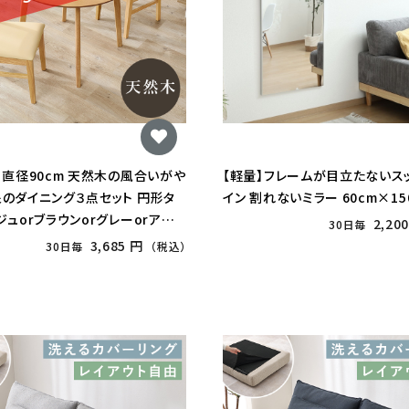
】直径90cm 天然木の風合いがや
【軽量】フレームが目立たないス
のダイニング３点セット 円形タ
イン 割れないミラー 60cm×15
ジュorブラウンorグレーorアイ
2,20
30日毎
3,685 円
30日毎
（税込）