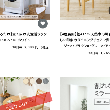
けるだけ】立て掛け洗濯機ラック
【4色展開】幅41cm 天然木の
 TKR-5718 ホワイト
しい印象のダイニングチェア 2脚
ージュorブラウンorグレーorア
2,090 円
30日毎
（税込）
1,26
30日毎
SOLD OUT