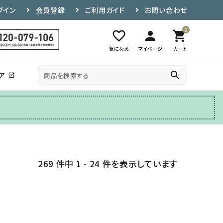
グイン
会員登録
ご利用ガイド
お問い合わせ
0
favorite_border
person
shopping_cart
気になる
マイページ
カート
search
ア
open_in_new
その他
テレビ台
269 件中 1 - 24 件を表示しています