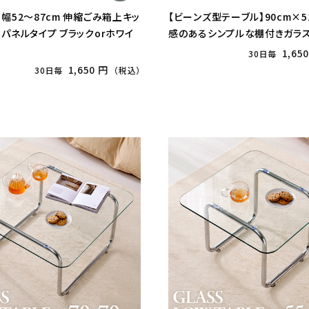
】幅52〜87cm 伸縮ごみ箱上キッ
【ビーンズ型テーブル】90cm×5
 パネルタイプ ブラックorホワイ
感のあるシンプルな棚付きガラ
1,65
30日毎
1,650 円
30日毎
（税込）