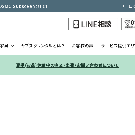
 SubscRentalで！
ロ
ク家具
サブスクレンタルとは？
お客様の声
サービス提供エリ
夏季(お盆)休業中の注文・出荷・お問い合わせについて
洗濯機
チェア
季節家電
ソファー
収納
その他