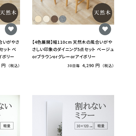
風合いがやさ
【4色展開】幅110cm 天然木の風合いがや
セット ベ
さしい印象のダイニング5点セット ベージュ
イボリー
orブラウンorグレーorアイボリー
5 円
4,290 円
（税込）
30日毎
（税込）