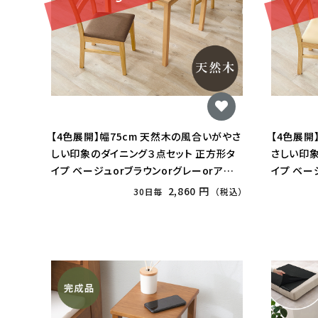
【4色展開】幅75cm 天然木の風合いがやさ
【4色展開
しい印象のダイニング３点セット 正方形タ
さしい印象
イプ ベージュorブラウンorグレーorアイ
イプ ベー
ボリー
ボリー
2,860 円
30日毎
（税込）