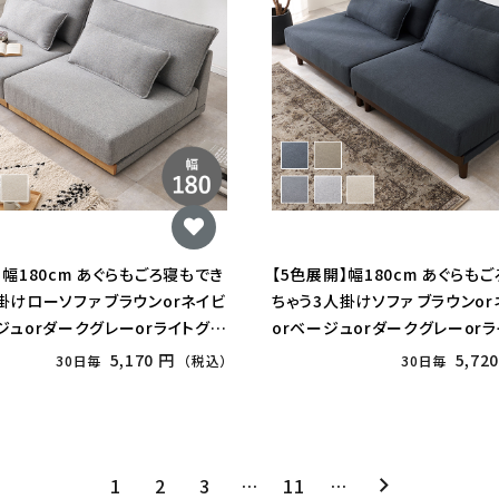
】幅180cm あぐらもごろ寝もでき
【5色展開】幅180cm あぐらも
掛けローソファ ブラウンorネイビ
ちゃう3人掛けソファ ブラウンo
ジュorダークグレーorライトグレ
orベージュorダークグレーor
5,170 円
5,72
30日毎
（税込）
30日毎
1
2
3
…
11
…