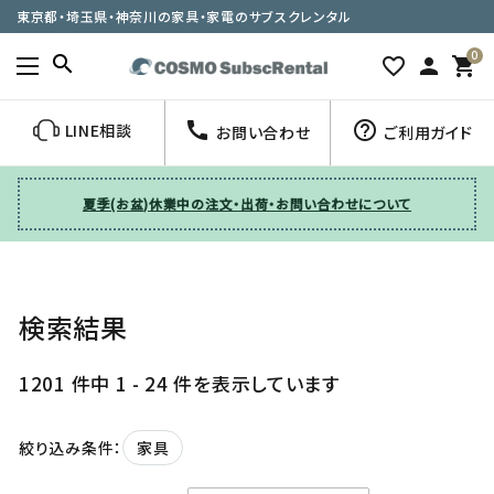
東京都・埼玉県・神奈川の家具・家電のサブスクレンタル
0
search
favorite_border
person
shopping_cart
call
help_outline
LINE相談
お問い合わせ
ご利用ガイド
夏季(お盆)休業中の注文・出荷・お問い合わせについて
検索結果
1201 件中 1 - 24 件を表示しています
家具
絞り込み条件：