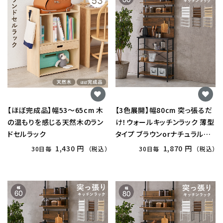
【ほぼ完成品】幅53〜65cm 木
【3色展開】幅80cm 突っ張るだ
の温もりを感じる天然木のラン
け！ウォールキッチンラック 薄型
ドセルラック
タイプ ブラウンorナチュラルor
ホワイト
1,430 円
1,870 円
30日毎
（税込）
30日毎
（税込）