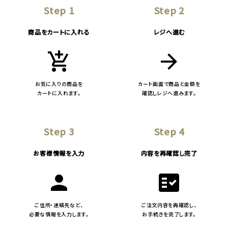
Step 1
Step 2
商品をカートに入れる
レジへ進む
add_shopping_cart
arrow_forward
お気に入りの商品を
カート画面で商品と金額を
カートに入れます。
確認しレジへ進みます。
Step 3
Step 4
お客様情報を入力
内容を再確認し完了
person
fact_check
ご住所・連絡先など、
ご注文内容を再確認し、
必要な情報を入力します。
お手続きを完了します。