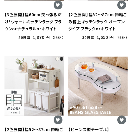
【3色展開】幅60cm 突っ張るだ
【2色展開】幅52〜87cm 伸縮ご
け！ウォールキッチンラック ブラ
み箱上キッチンラック オープン
ウンorナチュラルorホワイト
タイプ ブラックorホワイト
1,870 円
1,650 円
30日毎
（税込）
30日毎
（税込）
【2色展開】幅52〜87cm 伸縮ご
【ビーンズ型テーブル】