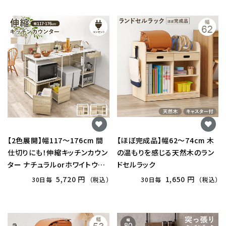
【2色展開】幅117〜176cm 間
【ほぼ完成品】幅62〜74cm 木
仕切りにも！伸縮キッチンカウン
の温もりを感じる天然木のラン
ター ナチュラルorホワイトウォ
ドセルラック
ッシュ
5,720 円
1,650 円
30日毎
（税込）
30日毎
（税込）