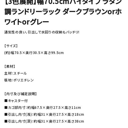
【3色展開】幅70.5cmハイタイプ ラタン
調ランドリーラック ダークブラウンorホ
ワイトorグレー
通気性の良い、引出しで水回りの収納もバッチリ!
【サイズ】
(約)幅70.5×奥行30.5×高さ99.5cm
【素材】
主材：スチール
張地：ポリエチレン
【内寸及び補足説明】
■キャスター付
■カゴ部内寸：約幅67.5×奥行27.5×高さ11cm
■引出し内寸(浅)：約幅31×奥行27.5×高さ18cm
■引出し内寸(深)：約幅31×奥行27.5×高さ38cm