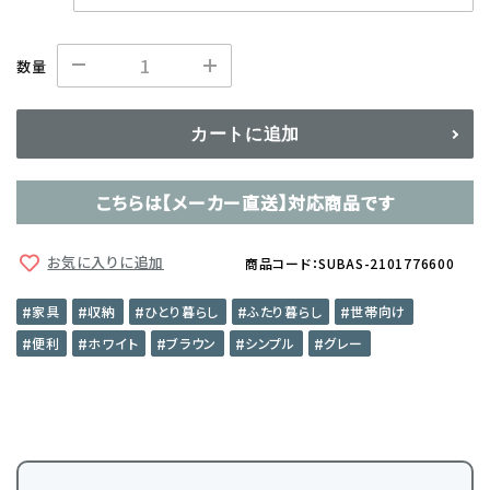
数量
カートに追加
こちらは【メーカー直送】対応商品です
お気に入りに追加
商品コード：SUBAS-2101776600
家具
収納
ひとり暮らし
ふたり暮らし
世帯向け
便利
ホワイト
ブラウン
シンプル
グレー