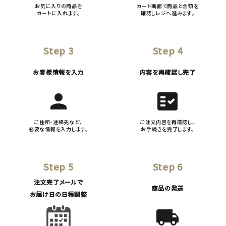
お気に入りの商品を
カート画面で商品と金額を
カートに入れます。
確認しレジへ進みます。
Step 3
Step 4
お客様情報を入力
内容を再確認し完了
person
fact_check
ご住所・連絡先など、
ご注文内容を再確認し、
必要な情報を入力します。
お手続きを完了します。
Step 5
Step 6
注文完了メールで
商品の発送
お届け日の日程調整
local_shipping