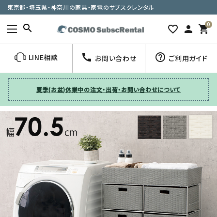
東京都・埼玉県・神奈川の家具・家電のサブスクレンタル
0
search
favorite_border
person
shopping_cart
call
help_outline
LINE相談
お問い合わせ
ご利用ガイド
夏季(お盆)休業中の注文・出荷・お問い合わせについて