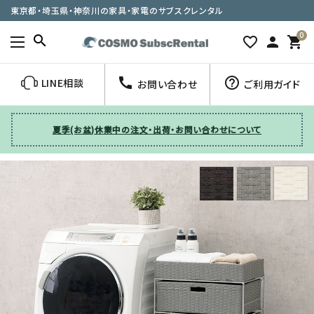
東京都・埼玉県・神奈川の家具・家電のサブスクレンタル
0
search
favorite_border
person
shopping_cart
call
help_outline
LINE相談
お問い合わせ
ご利用ガイド
夏季(お盆)休業中の注文・出荷・お問い合わせについて