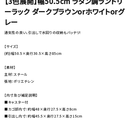
【3色展開】幅50.5cm ラタン調ランドリ
ーラック ダークブラウンorホワイトorグ
レー
通気性の良い、引出しで水回りの収納もバッチリ!
【サイズ】
(約)幅50.5×奥行30.5×高さ85cm
【素材】
主材：スチール
張地：ポリエチレン
【内寸及び補足説明】
■キャスター付
■カゴ部内寸：約幅48×奥行27.5×高さ8cm
■引出し内寸：約幅45.5×奥行27.5×高さ15cm