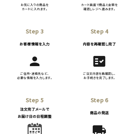
お気に入りの商品を
カート画面で商品と金額を
カートに入れます。
確認しレジへ進みます。
Step 3
Step 4
お客様情報を入力
内容を再確認し完了
person
fact_check
ご住所・連絡先など、
ご注文内容を再確認し、
必要な情報を入力します。
お手続きを完了します。
Step 5
Step 6
注文完了メールで
商品の発送
お届け日の日程調整
local_shipping