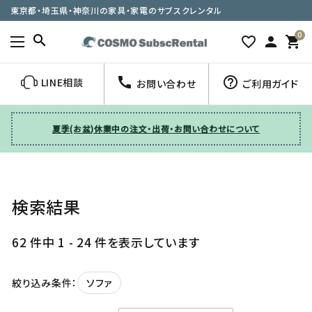
東京都・埼玉県・神奈川の家具・家電のサブスクレンタル
0
search
favorite_border
person
shopping_cart
call
help_outline
LINE相談
お問い合わせ
ご利用ガイド
夏季(お盆)休業中の注文・出荷・お問い合わせについて
検索結果
62 件中 1 - 24 件を表示しています
ソファ
絞り込み条件：