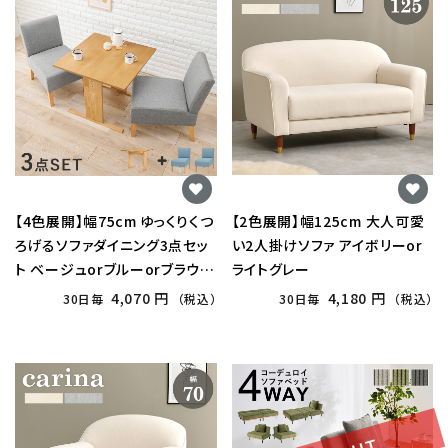
【4色展開】幅75cm ゆっくりくつ
【2色展開】幅125cm 大人可愛
ろげるソファダイニング3点セッ
い2人掛けソファ アイボリーor
ト ベージュorブルーorブラウン
ライトグレー
orライトグレー
4,070 円
4,180 円
30日毎
（税込）
30日毎
（税込）