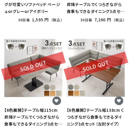
グが可愛いソファベッド ベージ
昇降テーブルでくつろぎながら
ュorグレーorアイボリー
食事もできるダイニング3点セッ
ト（左肘タイプ）
1,595 円
7,260 円
30日毎
（税込）
30日毎
（税込）
SOLD OUT
SOLD OUT
【6色展開】テーブル幅115cm
【6色展開】テーブル幅138cm く
昇降テーブルでくつろぎながら
つろぎながら食事もできるダイ
食事もできるダイニング3点セッ
ニング3点セット（左肘タイプ）