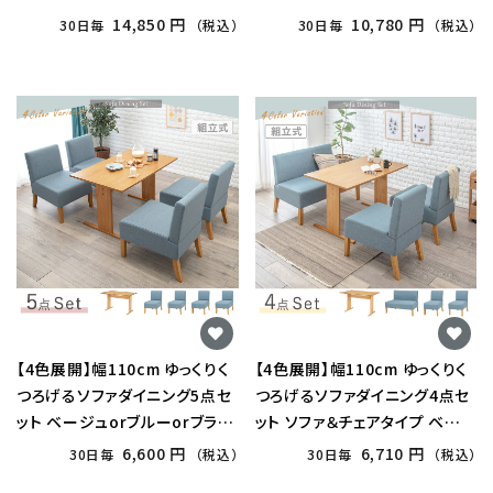
14,850 円
10,780 円
30日毎
（税込）
30日毎
（税込）
【4色展開】幅110cm ゆっくりく
【4色展開】幅110cm ゆっくりく
つろげるソファダイニング5点セ
つろげるソファダイニング4点セ
ット ベージュorブルーorブラウ
ット ソファ＆チェアタイプ ベー
ンorライトグレー
ジュorブルーorブラウンorライ
6,600 円
6,710 円
30日毎
（税込）
30日毎
（税込）
トグレー