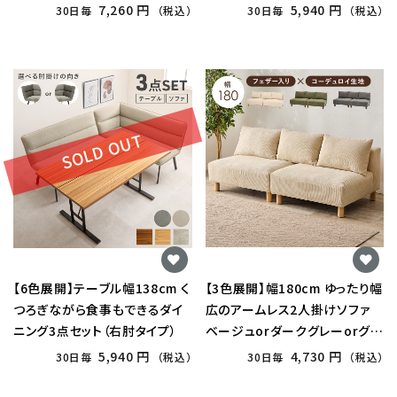
ト（右肘タイプ）
7,260 円
5,940 円
30日毎
（税込）
30日毎
（税込）
SOLD OUT
【6色展開】テーブル幅138cm く
【3色展開】幅180cm ゆったり幅
つろぎながら食事もできるダイ
広のアームレス2人掛けソファ
ニング3点セット（右肘タイプ）
ベージュorダークグレーorグリ
ーン
5,940 円
4,730 円
30日毎
（税込）
30日毎
（税込）