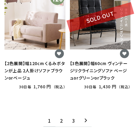
SOLD OUT
【2色展開】幅120cm くるみボタ
【3色展開】幅60cm ヴィンテー
ンが上品 2人掛けソファ ブラウ
ジリクライニングソファ ベージ
ンorベージュ
ュorグリーンorブラック
1,760 円
1,430 円
30日毎
（税込）
30日毎
（税込）
1
2
3