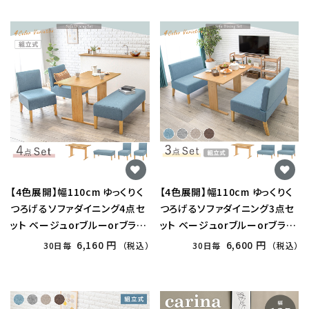
【4色展開】幅110cm ゆっくりく
【4色展開】幅110cm ゆっくりく
つろげるソファダイニング4点セ
つろげるソファダイニング3点セ
ット ベージュorブルーorブラウ
ット ベージュorブルーorブラウ
ンorライトグレー
ンorライトグレー
6,160 円
6,600 円
30日毎
（税込）
30日毎
（税込）