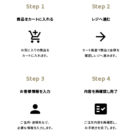
Step 1
Step 2
商品をカートに入れる
レジへ進む
add_shopping_cart
arrow_forward
お気に入りの商品を
カート画面で商品と金額を
カートに入れます。
確認しレジへ進みます。
Step 3
Step 4
お客様情報を入力
内容を再確認し完了
person
fact_check
ご住所・連絡先など、
ご注文内容を再確認し、
必要な情報を入力します。
お手続きを完了します。