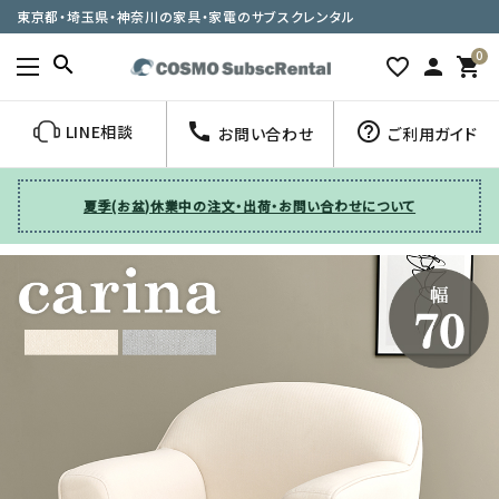
東京都・埼玉県・神奈川の家具・家電のサブスクレンタル
0
search
favorite_border
person
shopping_cart
call
help_outline
LINE相談
お問い合わせ
ご利用ガイド
夏季(お盆)休業中の注文・出荷・お問い合わせについて