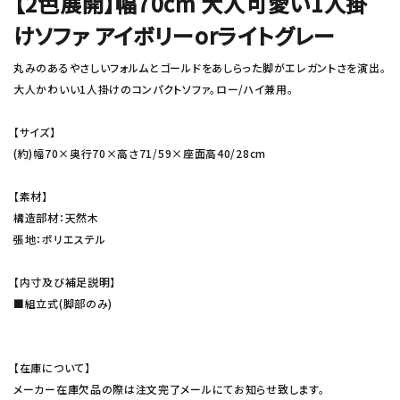
【2色展開】幅70cm 大人可愛い1人掛
けソファ アイボリーorライトグレー
丸みのあるやさしいフォルムとゴールドをあしらった脚がエレガントさを演出。
大人かわいい1人掛けのコンパクトソファ。ロー/ハイ兼用。
【サイズ】
(約)幅70×奥行70×高さ71/59×座面高40/28cm
【素材】
構造部材：天然木
張地：ポリエステル
【内寸及び補足説明】
■組立式(脚部のみ)
【在庫について】
メーカー在庫欠品の際は注文完了メールにてお知らせ致します。