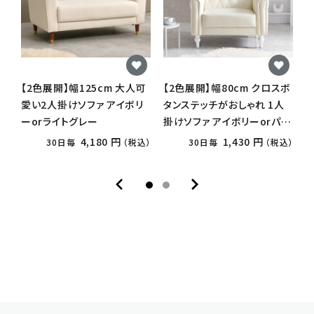
【2色展開】幅125cm 大人可
【2色展開】幅80cm クロスボ
【
愛い2人掛けソファ アイボリ
タンステッチがおしゃれ 1人
ーorライトグレー
掛けソファ アイボリーorパー
ルホワイト
ー
4,180 円
1,430 円
30日毎
（税込）
30日毎
（税込）