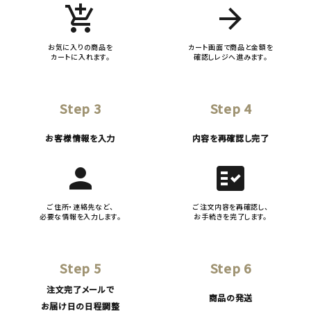
add_shopping_cart
arrow_forward
お気に入りの商品を
カート画面で商品と金額を
カートに入れます。
確認しレジへ進みます。
Step 3
Step 4
お客様情報を入力
内容を再確認し完了
person
fact_check
ご住所・連絡先など、
ご注文内容を再確認し、
必要な情報を入力します。
お手続きを完了します。
Step 5
Step 6
注文完了メールで
商品の発送
お届け日の日程調整