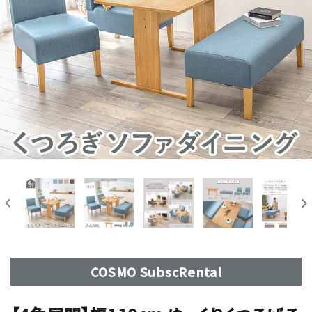
COSMO SubscRental