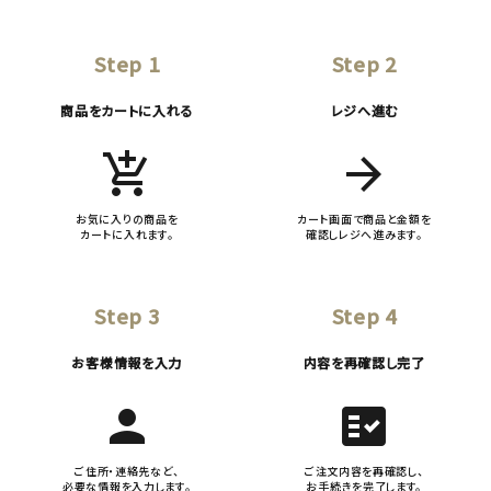
Step 1
Step 2
商品をカートに入れる
レジへ進む
add_shopping_cart
arrow_forward
お気に入りの商品を
カート画面で商品と金額を
カートに入れます。
確認しレジへ進みます。
Step 3
Step 4
お客様情報を入力
内容を再確認し完了
person
fact_check
ご住所・連絡先など、
ご注文内容を再確認し、
必要な情報を入力します。
お手続きを完了します。