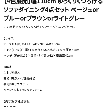
【4色展開】幅110cm ゆっくりくつろげる
ソファダイニング4点セット ベージュor
ブルーorブラウンorライトグレー
広い座面でゆっくりくつろげるソファーダイニングセット。
【サイズ】
テーブル：(約)幅110×奥行70×高さ65cm
チェア(1P)：(約)幅51×奥行64.5×高さ77×座面高42cm
ベンチ：(約)幅105×奥行47×高さ42×座面高42cm
【素材】
主材：天然木
天板：天然木化粧繊維板
張地：ポリエステル
クッション材：ウレタンフォーム
【内寸及び補足説明】
■組立式