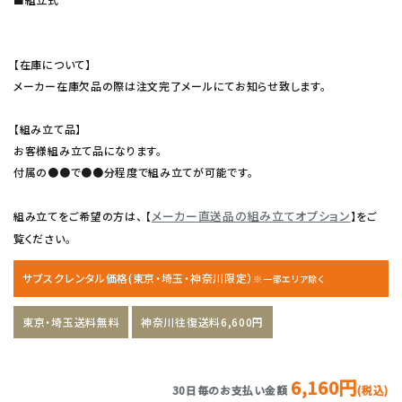
【在庫について】
メーカー在庫欠品の際は注文完了メールにてお知らせ致します。
【組み立て品】
お客様組み立て品になります。
付属の●●で●●分程度で組み立てが可能です。
メーカー直送品の組み立てオプション
組み立てをご希望の方は、 【
】をご
覧ください。
サブスクレンタル価格(東京・埼玉・神奈川限定）
※一部エリア除く
東京・埼玉送料無料
神奈川往復送料6,600円
6,160円
30日毎のお支払い金額
(税込)