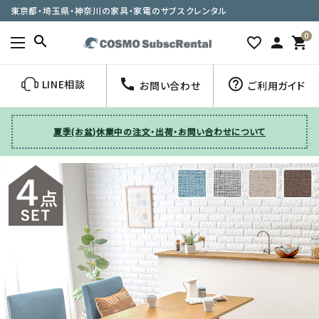
東京都・埼玉県・神奈川の家具・家電のサブスクレンタル
0
search
favorite_border
person
shopping_cart
call
help_outline
LINE相談
お問い合わせ
ご利用ガイド
夏季(お盆)休業中の注文・出荷・お問い合わせについて