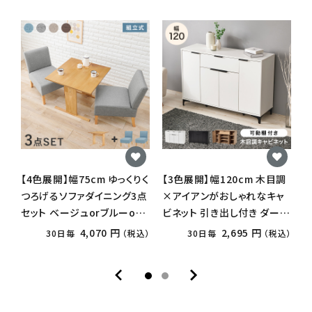
【4色展開】幅75cm ゆっくりく
【3色展開】幅120cm 木目調
【
つろげるソファダイニング3点
×アイアンがおしゃれなキャ
セット ベージュorブルーorブ
ビネット 引き出し付き ダーク
ラウンorライトグレー
ブラウンorナチュラルorホワ
o
4,070 円
2,695 円
30日毎
（税込）
30日毎
（税込）
イトウォッシュ