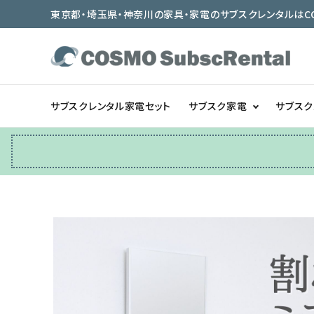
東京都・埼玉県・神奈川の家具・家電のサブスクレンタルはCOSMO
サブスクレンタル家電セット
サブスク家電
サブス
冷蔵庫
テーブル/デスク
ベッド/寝具