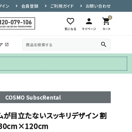
グイン
会員登録
ご利用ガイド
お問い合わせ
0
favorite_border
person
shopping_cart
気になる
マイページ
カート
search
ア
open_in_new
その他
テレビ台
COSMO SubscRental
ムが目立たないスッキリデザイン 割
0cm×120cm