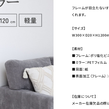
フレームが目立たないす
くれます。
【サイズ】
W300×D20×H1200
【素材】
■フレーム：ポリ塩化ビ
■ミラー：PETフィルム
■背面：紙
■表面加工（フレーム）
【在庫について】
メーカー在庫欠品の際は