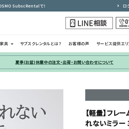
 SubscRentalで！
ロ
ク家具
サブスクレンタルとは？
お客様の声
サービス提供エリ
夏季(お盆)休業中の注文・出荷・お問い合わせについて
洗濯機
チェア
季節家電
ソファー
収納
その他
【軽量】フレー
れないミラー 3