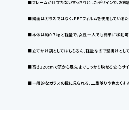
■フレームが目立たないすっきりとしたデザインで、お部
■鏡面はガラスではなく、PETフィルムを使用している
■本体は約0.7kgと軽量で、女性一人でも簡単に移動可
■立てかけ鏡としてはもちろん、軽量なので壁掛けとして
■高さ120cmで頭から足先までしっかり映せる安心サ
■一般的なガラスの鏡に見られる、二重映りや色のくすみ