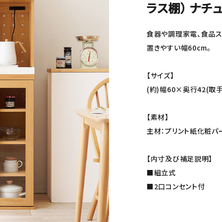
ラス棚） ナチ
食器や調理家電、食品ス
置きやすい幅60cm。
【サイズ】
(約)幅60×奥行42(取
【素材】
主材：プリント紙化粧パ
【内寸及び補足説明】
■組立式
■2口コンセント付