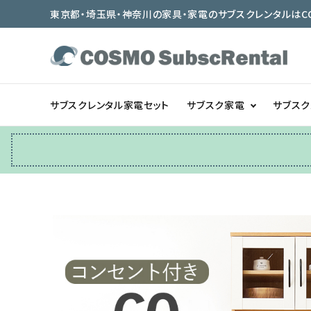
東京都・埼玉県・神奈川の家具・家電のサブスクレンタルはCOSMO
サブスクレンタル家電セット
サブスク家電
サブス
冷蔵庫
テーブル/デスク
ベッド/寝具