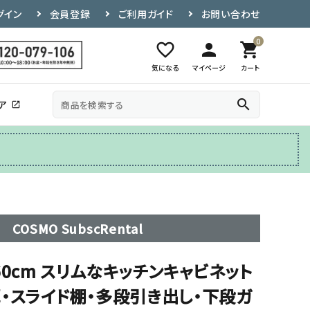
グイン
会員登録
ご利用ガイド
お問い合わせ
0
favorite_border
person
shopping_cart
気になる
マイページ
カート
search
ア
open_in_new
その他
テレビ台
COSMO SubscRental
60cm スリムなキッチンキャビネット
・スライド棚・多段引き出し・下段ガ