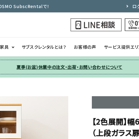
 SubscRentalで！
ロ
ク家具
サブスクレンタルとは？
お客様の声
サービス提供エリ
夏季(お盆)休業中の注文・出荷・お問い合わせについて
洗濯機
チェア
季節家電
ソファー
収納
その他
【2色展開】幅
（上段ガラス扉