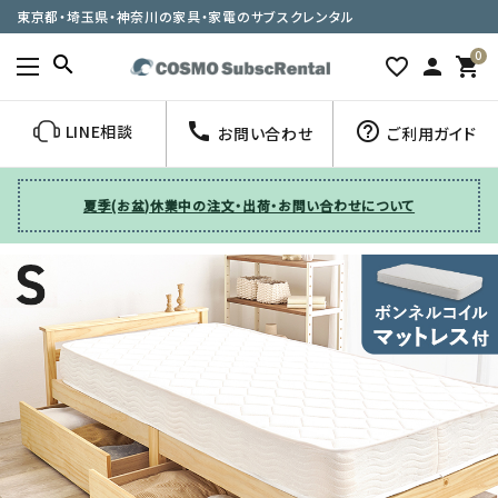
東京都・埼玉県・神奈川の家具・家電のサブスクレンタル
0
search
favorite_border
person
shopping_cart
call
help_outline
LINE相談
お問い合わせ
ご利用ガイド
夏季(お盆)休業中の注文・出荷・お問い合わせについて