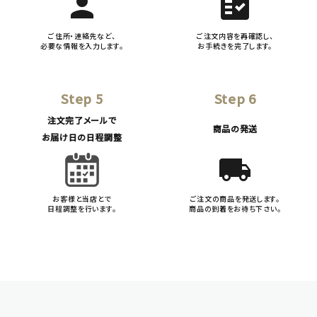
person
fact_check
ご住所・連絡先など、
ご注文内容を再確認し、
必要な情報を入力します。
お手続きを完了します。
Step 5
Step 6
注文完了メールで
商品の発送
お届け日の日程調整
local_shipping
お客様と当店とで
ご注文の商品を発送します。
日程調整を行います。
商品の到着をお待ち下さい。