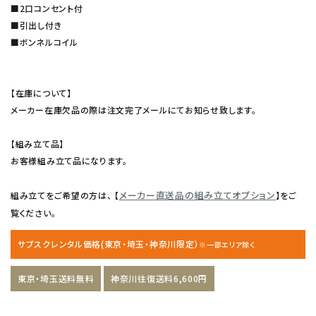
■2口コンセント付
■引出し付き
■ボンネルコイル
【在庫について】
メーカー在庫欠品の際は注文完了メールにてお知らせ致します。
【組み立て品】
お客様組み立て品になります。
メーカー直送品の組み立てオプション
組み立てをご希望の方は、 【
】をご
覧ください。
サブスクレンタル価格(東京・埼玉・神奈川限定）
※一部エリア除く
東京・埼玉送料無料
神奈川往復送料6,600円