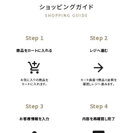
ショッピングガイド
SHOPPING GUIDE
Step 1
Step 2
商品をカートに入れる
レジへ進む
add_shopping_cart
arrow_forward
お気に入りの商品を
カート画面で商品と金額を
カートに入れます。
確認しレジへ進みます。
Step 3
Step 4
お客様情報を入力
内容を再確認し完了