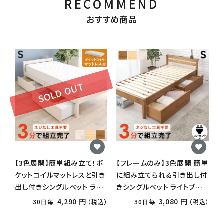
RECOMMEND
おすすめ商品
SOLD OUT
【3色展開】簡単組み立て！ポ
【フレームのみ】3色展開 簡単
ケットコイルマットレスと引き
に組み立てられる引き出し付
出し付きシングルベット ライ
きシングルベット ライトブラウ
トブラウンorプレーンナチュ
ンorプレーンナチュラルorウ
4,290 円
3,080 円
30日毎
（税込）
30日毎
（税込）
ラルorウォッシュホワイト
ォッシュホワイト