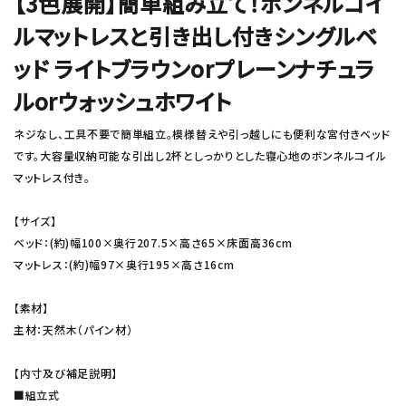
【3色展開】簡単組み立て！ボンネルコイ
ルマットレスと引き出し付きシングルベ
ッド ライトブラウンorプレーンナチュラ
ルorウォッシュホワイト
ネジなし、工具不要で簡単組立。模様替えや引っ越しにも便利な宮付きベッド
です。大容量収納可能な引出し2杯としっかりとした寝心地のボンネルコイル
マットレス付き。
【サイズ】
ベッド：(約)幅100×奥行207.5×高さ65×床面高36cm
マットレス：(約)幅97×奥行195×高さ16cm
【素材】
主材：天然木（パイン材）
【内寸及び補足説明】
■組立式