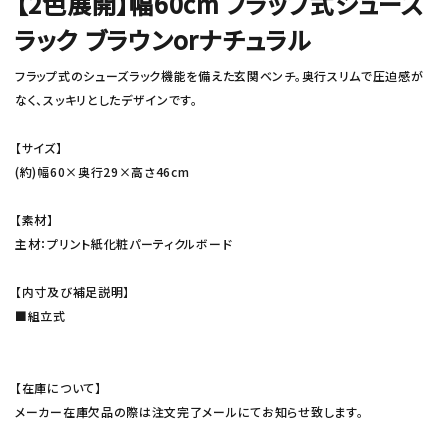
【2色展開】幅60cm フラップ式シューズ
ラック ブラウンorナチュラル
フラップ式のシューズラック機能を備えた玄関ベンチ。奥行スリムで圧迫感が
なく、スッキリとしたデザインです。
【サイズ】
(約)幅60×奥行29×高さ46cm
【素材】
主材：プリント紙化粧パーティクルボード
【内寸及び補足説明】
■組立式
【在庫について】
メーカー在庫欠品の際は注文完了メールにてお知らせ致します。