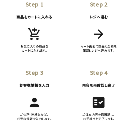
Step 1
Step 2
商品をカートに入れる
レジへ進む
add_shopping_cart
arrow_forward
お気に入りの商品を
カート画面で商品と金額を
カートに入れます。
確認しレジへ進みます。
Step 3
Step 4
お客様情報を入力
内容を再確認し完了
person
fact_check
ご住所・連絡先など、
ご注文内容を再確認し、
必要な情報を入力します。
お手続きを完了します。