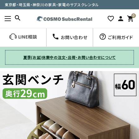
東京都・埼玉県・神奈川の家具・家電のサブスクレンタル
0
search
favorite_border
person
shopping_cart
call
help_outline
LINE相談
お問い合わせ
ご利用ガイド
夏季(お盆)休業中の注文・出荷・お問い合わせについて