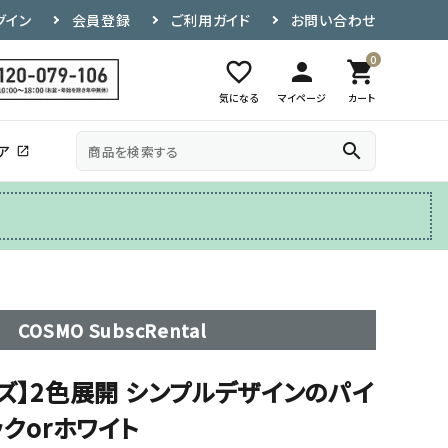
グイン
会員登録
ご利用ガイド
お問い合わせ
0
favorite_border
person
shopping_cart
気になる
マイページ
カート
search
ア
open_in_new
その他
テレビ台
COSMO SubscRental
ズ】2色展開 シンプルデザインのパイ
ックorホワイト