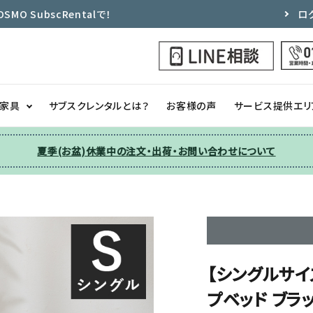
 SubscRentalで！
ロ
ク家具
サブスクレンタルとは？
お客様の声
サービス提供エリ
夏季(お盆)休業中の注文・出荷・お問い合わせについて
洗濯機
チェア
季節家電
ソファー
収納
その他
【シングルサイ
プベッド ブラ