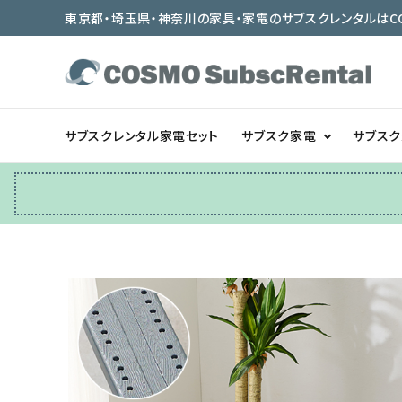
東京都・埼玉県・神奈川の家具・家電のサブスクレンタルはCOSMO
サブスクレンタル家電セット
サブスク家電
サブス
冷蔵庫
テーブル/デスク
ベッド/寝具