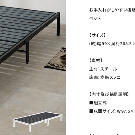
お手入れがしやすい樹脂
ベッド。
【サイズ】
(約)幅99×奥行205.5
【素材】
主材：スチール
床面：樹脂スノコ
【内寸及び補足説明】
■組立式
■床面サイズ：W97.5×L