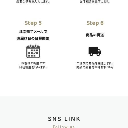
必要な情報を入力します。
お手続きを完了します。
Step 5
Step 6
注文完了メールで
商品の発送
お届け日の日程調整
local_shipping
お客様と当店とで
ご注文の商品を発送します。
日程調整を行います。
商品の到着をお待ち下さい。
SNS LINK
Follow us