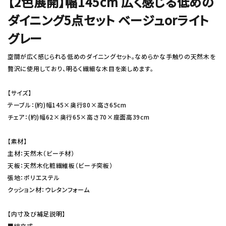
【2色展開】幅145cm 広く感じる低めの
ダイニング5点セット ベージュorライト
グレー
空間が広く感じられる低めのダイニングセット。なめらかな手触りの天然木を
贅沢に使用しており、明るく繊細な木目を楽しめます。
【サイズ】
テーブル：(約)幅145×奥行80×高さ65cm
チェア：(約)幅62×奥行65×高さ70×座面高39cm
【素材】
主材：天然木（ビーチ材）
天板：天然木化粧繊維板（ビーチ突板）
張地：ポリエステル
クッション材：ウレタンフォーム
【内寸及び補足説明】
■組立式