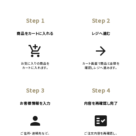
Step 1
Step 2
商品をカートに入れる
レジへ進む
add_shopping_cart
arrow_forward
お気に入りの商品を
カート画面で商品と金額を
カートに入れます。
確認しレジへ進みます。
Step 3
Step 4
お客様情報を入力
内容を再確認し完了
person
fact_check
ご住所・連絡先など、
ご注文内容を再確認し、