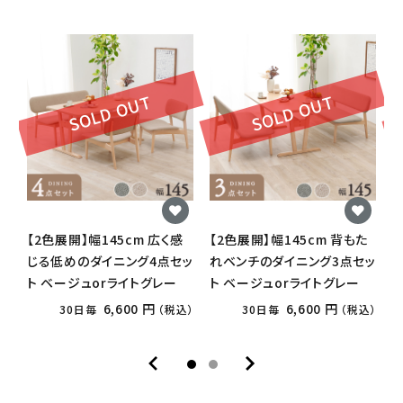
SOLD OUT
SOLD OUT
【2色展開】幅145cm 広く感
【2色展開】幅145cm 背もた
【
じる低めのダイニング4点セッ
れベンチのダイニング3点セッ
ト ベージュorライトグレー
ト ベージュorライトグレー
点
6,600 円
6,600 円
30日毎
（税込）
30日毎
（税込）