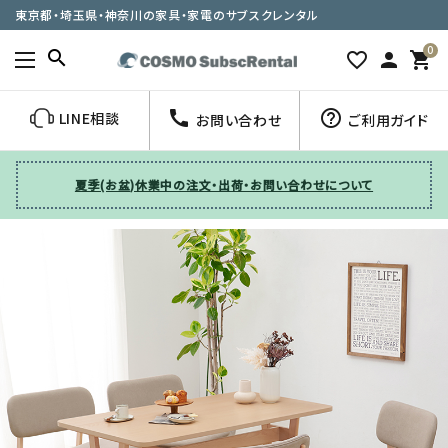
東京都・埼玉県・神奈川の家具・家電のサブスクレンタル
0
search
favorite_border
person
shopping_cart
call
help_outline
LINE相談
お問い合わせ
ご利用ガイド
夏季(お盆)休業中の注文・出荷・お問い合わせについて