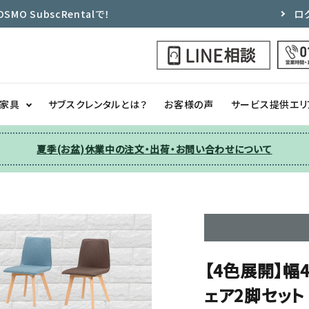
 SubscRentalで！
ロ
ク家具
サブスクレンタルとは？
お客様の声
サービス提供エリ
夏季(お盆)休業中の注文・出荷・お問い合わせについて
洗濯機
チェア
季節家電
ソファー
収納
その他
【4色展開】幅
ェア2脚セット