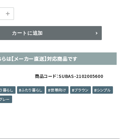
カートに追加
ちらは【メーカー直送】対応商品です
商品コード：SUBAS-2102005600
り暮らし
ふたり暮らし
世帯向け
ブラウン
シンプル
グレー