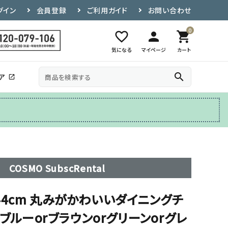
グイン
会員登録
ご利用ガイド
お問い合わせ
0
favorite_border
person
shopping_cart
気になる
マイページ
カート
search
ア
open_in_new
その他
テレビ台
COSMO SubscRental
44cm 丸みがかわいいダイニングチ
 ブルーorブラウンorグリーンorグレ