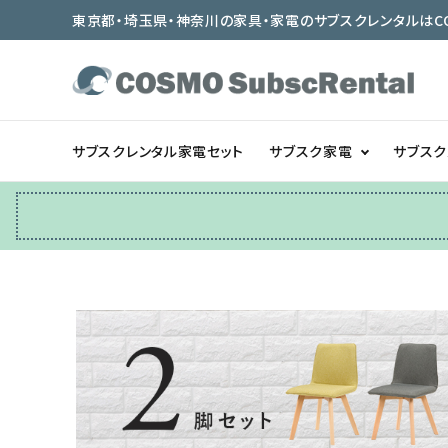
東京都・埼玉県・神奈川の家具・家電のサブスクレンタルはCOSMO
サブスクレンタル家電セット
サブスク家電
サブス
冷蔵庫
テーブル/デスク
ベッド/寝具