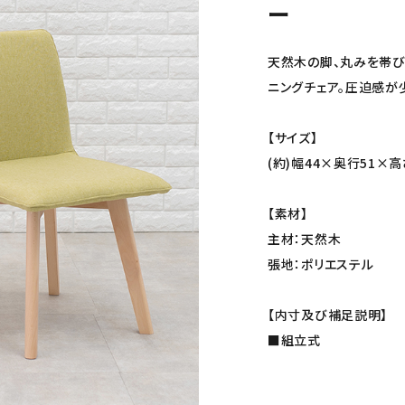
ー
天然木の脚、丸みを帯び
ニングチェア。圧迫感が
【サイズ】
(約)幅44×奥行51×高
【素材】
主材：天然木
張地：ポリエステル
【内寸及び補足説明】
■組立式