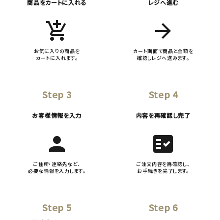
商品をカートに入れる
レジへ進む
add_shopping_cart
arrow_forward
お気に入りの商品を
カート画面で商品と金額を
カートに入れます。
確認しレジへ進みます。
Step 3
Step 4
お客様情報を入力
内容を再確認し完了
person
fact_check
ご住所・連絡先など、
ご注文内容を再確認し、
必要な情報を入力します。
お手続きを完了します。
Step 5
Step 6