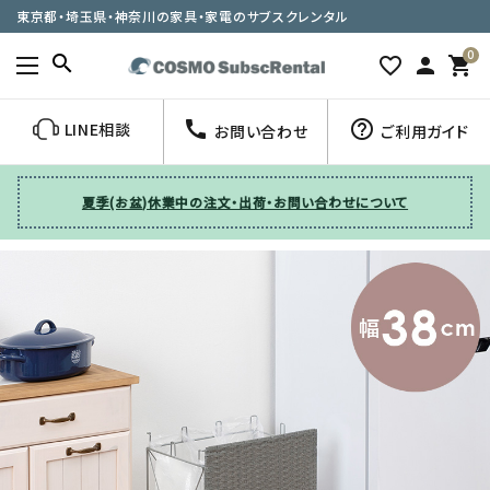
東京都・埼玉県・神奈川の家具・家電のサブスクレンタル
0
search
favorite_border
person
shopping_cart
call
help_outline
LINE相談
お問い合わせ
ご利用ガイド
夏季(お盆)休業中の注文・出荷・お問い合わせについて