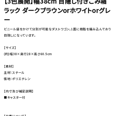
【3色展開】幅38cm 目隠し付きごみ箱
ラック ダークブラウンorホワイトorグレ
ー
ビニール袋をかけて分別が可能なダストワゴン。1面に樹脂を編み込んでおり
目隠しになっています。
【サイズ】
(約)幅38×奥行28×高さ60.5cm
【素材】
主材：スチール
張地：ポリエチレン
【内寸及び補足説明】
■キャスター付
【在庫について】