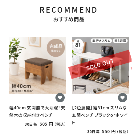
RECOMMEND
おすすめ商品
SOLD OUT
幅40cm 玄関脇で大活躍！天
【2色展開】幅81cm スリムな
【
然木の収納付きベンチ
玄関ベンチ ブラックorホワイ
ト
ト
605 円
30日毎
（税込）
550 円
30日毎
（税込）