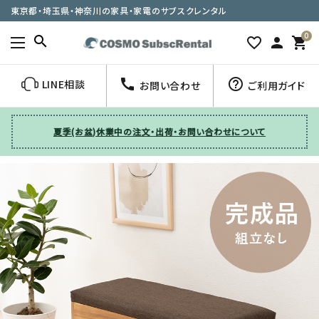
東京都・埼玉県・神奈川の家具・家電のサブスクレンタル
0
search
favorite_border
person
shopping_cart
call
help_outline
LINE相談
お問い合わせ
ご利用ガイド
夏季(お盆)休業中の注文・出荷・お問い合わせについて