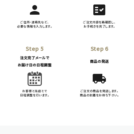
person
fact_check
ご住所・連絡先など、
ご注文内容を再確認し、
必要な情報を入力します。
お手続きを完了します。
Step 5
Step 6
注文完了メールで
商品の発送
お届け日の日程調整
local_shipping
お客様と当店とで
ご注文の商品を発送します。
日程調整を行います。
商品の到着をお待ち下さい。