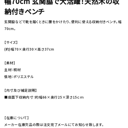
幅70cm 玄関脇で大活躍！天然木の収
納付きベンチ
玄関脇などで靴を履くときに腰をかけたり、便利に使える収納付きベンチ。幅
70cm。
【サイズ】
(約)幅70×奥行30×高さ37cm
【素材】
主材：桐材
張地：ポリエステル
【内寸及び補足説明】
■座面下収納内寸：約幅66×奥行25×深さ15ｃｍ
【在庫について】
メーカー在庫欠品の際は注文完了メールにてお知らせ致します。