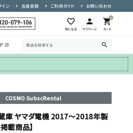
グイン
会員登録
ご利用ガイド
お問い合わせ
0
favorite_border
person
shopping_cart
気になる
マイページ
カート
search
ア
open_in_new
その他
テレビ台
COSMO SubscRental
冷蔵庫 ヤマダ電機 2017〜2018年製
番掲載商品】