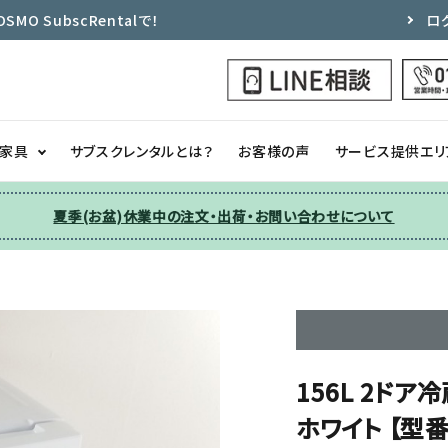
 SubscRentalで！
ロ
ク家具
サブスクレンタルとは？
お客様の声
サービス提供エリ
夏季(お盆)休業中の注文・出荷・お問い合わせについて
洗濯機
チェア
季節家電
ソファー
収納
その他
156L 2ドア
ホワイト 【型