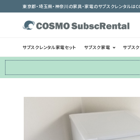
東京都・埼玉県・神奈川の家具・家電のサブスクレンタルはCOSMO
サブスクレンタル家電セット
サブスク家電
サブス
冷蔵庫
テーブル/デスク
ベッド/寝具