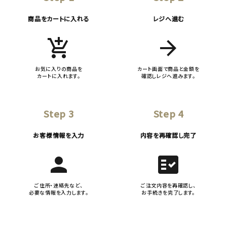
商品をカートに入れる
レジへ進む
add_shopping_cart
arrow_forward
お気に入りの商品を
カート画面で商品と金額を
カートに入れます。
確認しレジへ進みます。
Step 3
Step 4
お客様情報を入力
内容を再確認し完了
person
fact_check
ご住所・連絡先など、
ご注文内容を再確認し、
必要な情報を入力します。
お手続きを完了します。