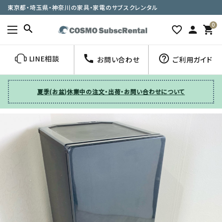
東京都・埼玉県・神奈川の家具・家電のサブスクレンタル
0
search
favorite_border
person
shopping_cart
call
help_outline
LINE相談
お問い合わせ
ご利用ガイド
夏季(お盆)休業中の注文・出荷・お問い合わせについて