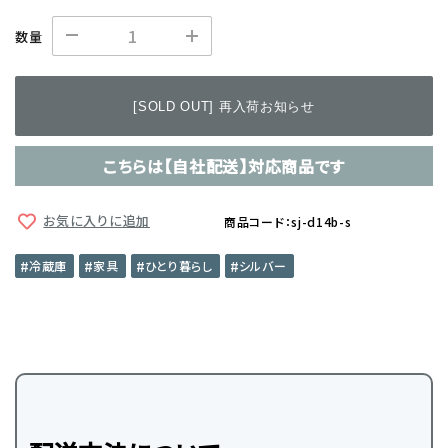
数量
[SOLD OUT] 再入荷お知らせ
こちらは【自社配送】対応商品です
お気に入りに追加
商品コード：sj-d14b-s
冷蔵庫
家具
ひとり暮らし
シルバー