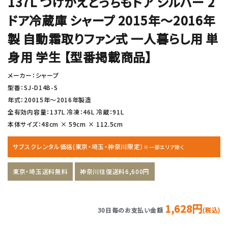
137L つけかえどっちもドア シルバー 2
ドア冷蔵庫 シャープ 2015年〜2016年
製 自動霜取りファン式 一人暮らし用 単
身用 学生 【型番掲載商品】
メーカー：シャープ
型番：SJ-D14B-S
年式：20015年〜2016年製造
全有効内容量：137L 冷凍：46L 冷蔵：91L
本体サイズ：48cm × 59cm × 112.5cm
サブスクレンタル価格(東京・埼玉・神奈川限定）
※一部エリア除く
東京・埼玉送料無料
神奈川往復送料6,600円
1,628円
30日毎のお支払い金額
(税込)