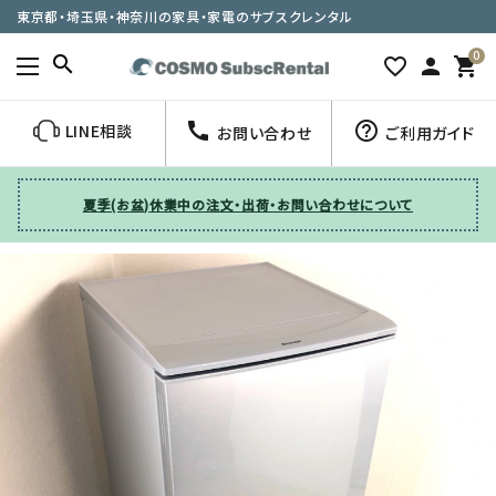
東京都・埼玉県・神奈川の家具・家電のサブスクレンタル
0
search
favorite_border
person
shopping_cart
call
help_outline
LINE相談
お問い合わせ
ご利用ガイド
夏季(お盆)休業中の注文・出荷・お問い合わせについて