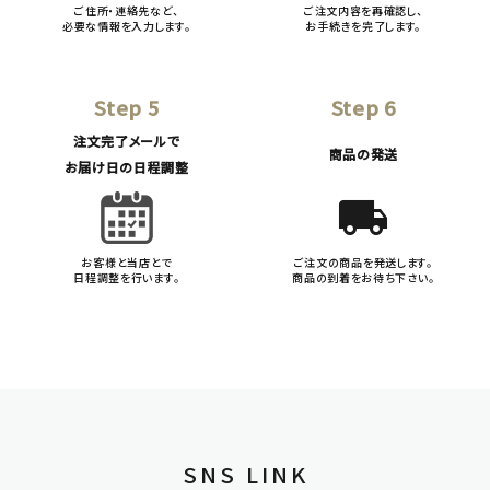
ご住所・連絡先など、
ご注文内容を再確認し、
必要な情報を入力します。
お手続きを完了します。
Step 5
Step 6
注文完了メールで
商品の発送
お届け日の日程調整
local_shipping
お客様と当店とで
ご注文の商品を発送します。
日程調整を行います。
商品の到着をお待ち下さい。
SNS LINK