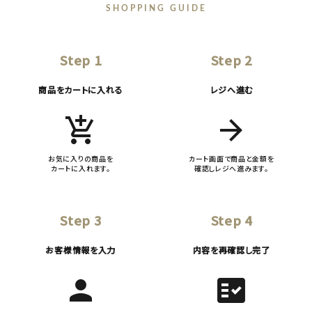
SHOPPING GUIDE
Step 1
Step 2
商品をカートに入れる
レジへ進む
add_shopping_cart
arrow_forward
お気に入りの商品を
カート画面で商品と金額を
カートに入れます。
確認しレジへ進みます。
Step 3
Step 4
お客様情報を入力
内容を再確認し完了
person
fact_check