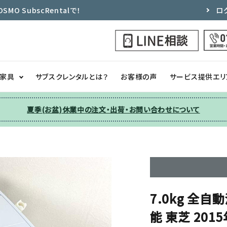
 SubscRentalで！
ロ
ク家具
サブスクレンタルとは？
お客様の声
サービス提供エリ
夏季(お盆)休業中の注文・出荷・お問い合わせについて
洗濯機
チェア
季節家電
ソファー
収納
その他
7.0kg 全
能 東芝 20