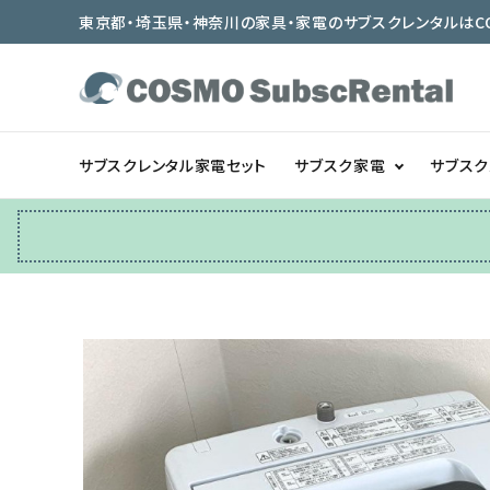
東京都・埼玉県・神奈川の家具・家電のサブスクレンタルはCOSMO
サブスクレンタル家電セット
サブスク家電
サブス
冷蔵庫
テーブル/デスク
ベッド/寝具