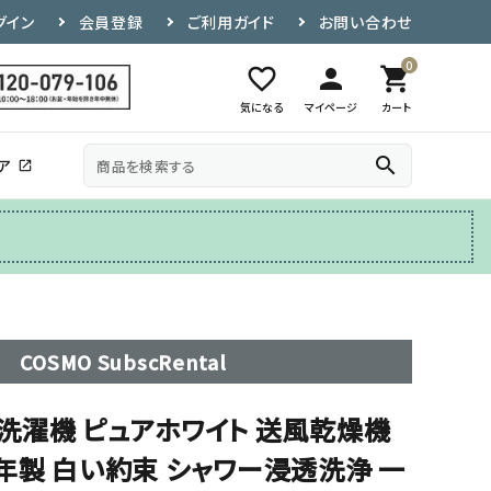
グイン
会員登録
ご利用ガイド
お問い合わせ
0
favorite_border
person
shopping_cart
気になる
マイページ
カート
search
ア
open_in_new
その他
テレビ台
COSMO SubscRental
自動洗濯機 ピュアホワイト 送風乾燥機
15年製 白い約束 シャワー浸透洗浄 一