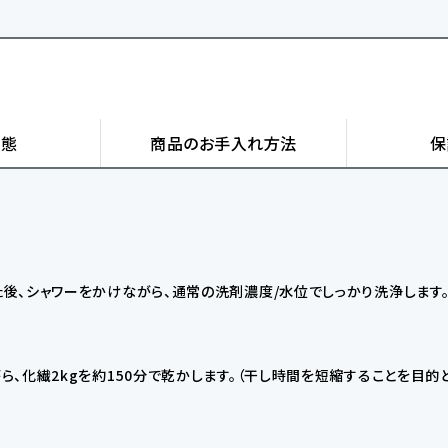
状態
商品の
お手入れ方法
保
後、シャワーをかけながら、通常の洗剤濃度/水位でしっかり洗浄します
、化繊2kgを約150分で乾かします。（干し時間を短縮することを目的