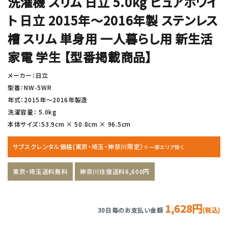
洗濯機 スリム 日立 5.0kg ピュアホワイ
ト 日立 2015年〜2016年製 ステンレス
槽 スリム 単身用 一人暮らし用 新生活
家電 学生 【型番掲載商品】
メーカー：日立
型番：NW-5WR
年式：2015年〜2016年製造
洗濯容量： 5.0kg
本体サイズ：53.9cm × 50.8cm × 96.5cm
サブスクレンタル価格(東京・埼玉・神奈川限定）
※一部エリア除く
東京・埼玉送料無料
神奈川往復送料6,600円
1,628円
30日毎のお支払い金額
(税込)