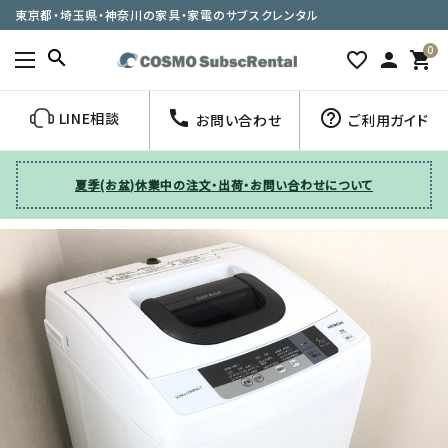
東京都・埼玉県・神奈川の家具・家電のサブスクレンタル
0
search
favorite_border
person
shopping_cart
call
help_outline
LINE相談
お問い合わせ
ご利用ガイド
夏季(お盆)休業中の注文・出荷・お問い合わせについて