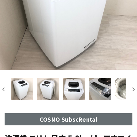
COSMO SubscRental