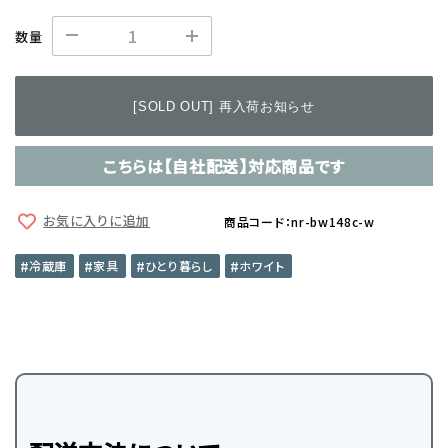
数量
[SOLD OUT] 再入荷お知らせ
こちらは【自社配送】対応商品です
お気に入りに追加
商品コード：nr-bw148c-w
冷蔵庫
家具
ひとり暮らし
ホワイト