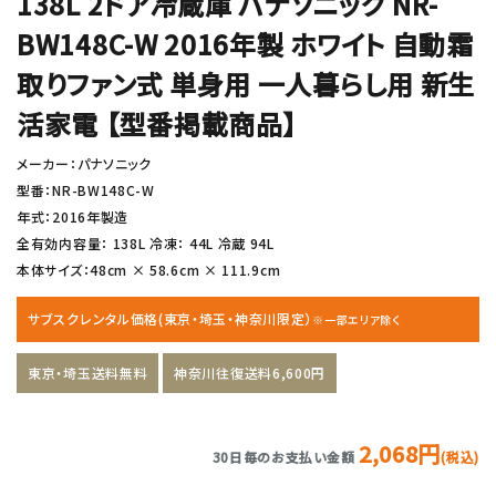
138L 2ドア冷蔵庫 パナソニック NR-
BW148C-W 2016年製 ホワイト 自動霜
取りファン式 単身用 一人暮らし用 新生
活家電 【型番掲載商品】
メーカー：パナソニック
型番：NR-BW148C-W
年式：2016年製造
全有効内容量： 138L 冷凍： 44L 冷蔵 94L
本体サイズ：48cm × 58.6cm × 111.9cm
サブスクレンタル価格(東京・埼玉・神奈川限定）
※一部エリア除く
東京・埼玉送料無料
神奈川往復送料6,600円
2,068円
30日毎のお支払い金額
(税込)