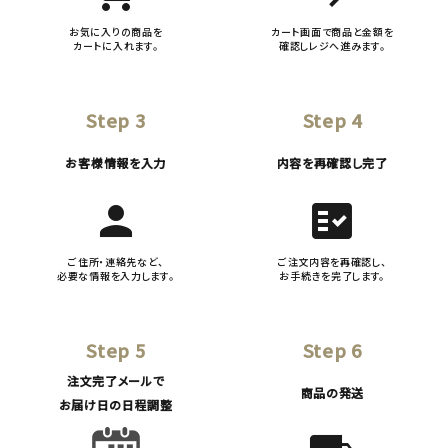
お気に入りの商品を
カート画面で商品と金額を
カートに入れます。
確認しレジへ進みます。
Step 3
Step 4
お客様情報を入力
内容を再確認し完了
person
fact_check
ご住所・連絡先など、
ご注文内容を再確認し、
必要な情報を入力します。
お手続きを完了します。
Step 5
Step 6
注文完了メールで
商品の発送
お届け日の日程調整