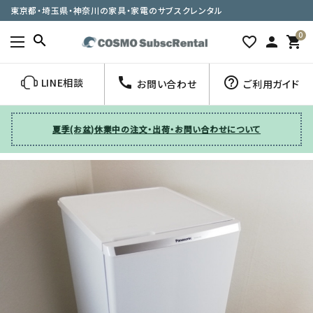
東京都・埼玉県・神奈川の家具・家電のサブスクレンタル
0
search
favorite_border
person
shopping_cart
call
help_outline
LINE相談
お問い合わせ
ご利用ガイド
夏季(お盆)休業中の注文・出荷・お問い合わせについて