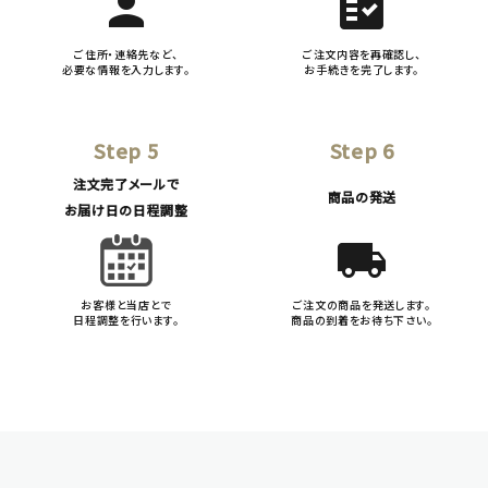
person
fact_check
ご住所・連絡先など、
ご注文内容を再確認し、
必要な情報を入力します。
お手続きを完了します。
Step 5
Step 6
注文完了メールで
商品の発送
お届け日の日程調整
local_shipping
お客様と当店とで
ご注文の商品を発送します。
日程調整を行います。
商品の到着をお待ち下さい。