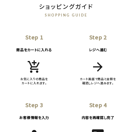
ショッピングガイド
SHOPPING GUIDE
Step 1
Step 2
商品をカートに入れる
レジへ進む
add_shopping_cart
arrow_forward
お気に入りの商品を
カート画面で商品と金額を
カートに入れます。
確認しレジへ進みます。
Step 3
Step 4
お客様情報を入力
内容を再確認し完了