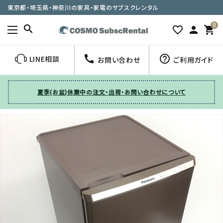
東京都・埼玉県・神奈川の家具・家電のサブスクレンタル
0
search
favorite_border
person
shopping_cart
call
help_outline
LINE相談
お問い合わせ
ご利用ガイド
夏季(お盆)休業中の注文・出荷・お問い合わせについて