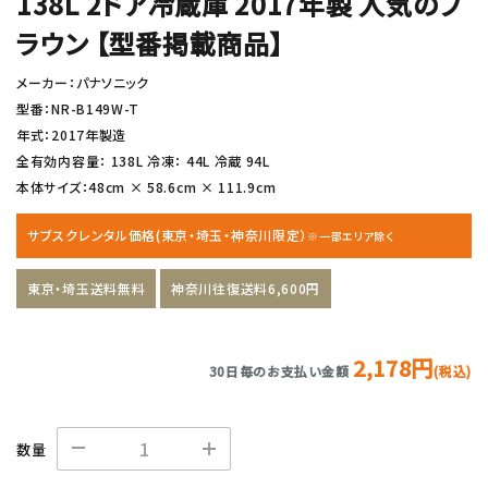
138L 2ドア冷蔵庫 2017年製 人気のブ
ラウン 【型番掲載商品】
メーカー：パナソニック
型番：NR-B149W-T
年式：2017年製造
全有効内容量： 138L 冷凍： 44L 冷蔵 94L
本体サイズ：48cm × 58.6cm × 111.9cm
サブスクレンタル価格(東京・埼玉・神奈川限定）
※一部エリア除く
東京・埼玉送料無料
神奈川往復送料6,600円
2,178円
30日毎のお支払い金額
(税込)
数量