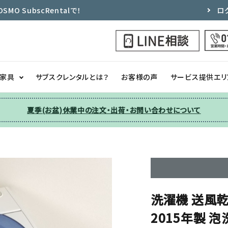
 SubscRentalで！
ロ
ク家具
サブスクレンタルとは？
お客様の声
サービス提供エリ
夏季(お盆)休業中の注文・出荷・お問い合わせについて
洗濯機
チェア
季節家電
ソファー
収納
その他
洗濯機 送風乾燥
2015年製 