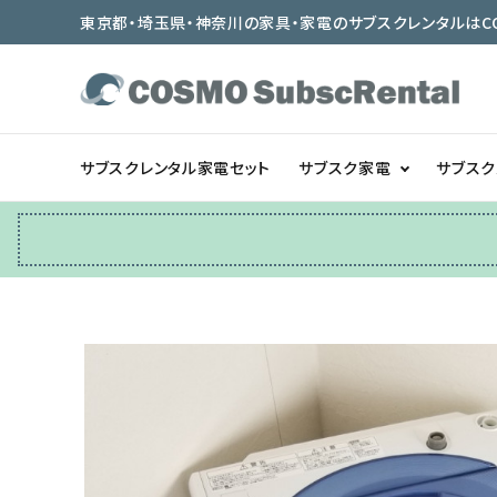
東京都・埼玉県・神奈川の家具・家電のサブスクレンタルはCOSMO
サブスクレンタル家電セット
サブスク家電
サブス
冷蔵庫
テーブル/デスク
ベッド/寝具