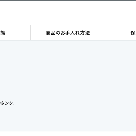
状態
商品の
お手入れ方法
保
タンク」