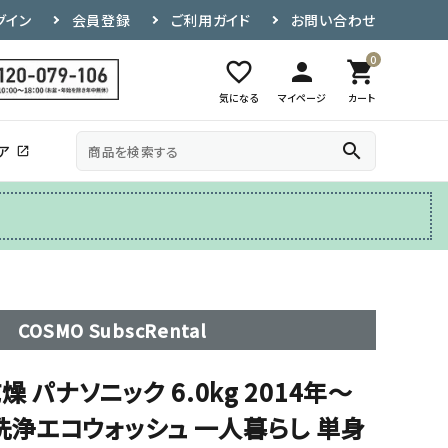
グイン
会員登録
ご利用ガイド
お問い合わせ
0
favorite_border
person
shopping_cart
気になる
マイページ
カート
search
ア
open_in_new
その他
テレビ台
COSMO SubscRental
 パナソニック 6.0kg 2014年〜
泡洗浄エコウォッシュ 一人暮らし 単身