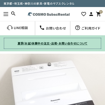
東京都・埼玉県・神奈川の家具・家電のサブスクレンタル
0
search
favorite_border
person
shopping_cart
call
help_outline
LINE相談
お問い合わせ
ご利用ガイド
夏季(お盆)休業中の注文・出荷・お問い合わせについて