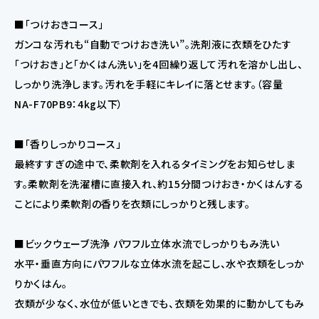
■「つけおきコース」
ガンコな汚れも“自動でつけおき洗い”。洗剤液に衣類をひたす
「つけおき」と「かくはん洗い」を4回繰り返して汚れを溶かし出し、
しっかり洗浄します。汚れを手軽にキレイに落とせます。（容量
NA-F70PB9：4kg以下）
■「香りしっかりコース」
最終すすぎの途中で、柔軟剤を入れるタイミングをお知らせしま
す。柔軟剤を洗濯槽に直接入れ、約15分間つけおき・かくはんする
ことにより柔軟剤の香りを衣類にしっかりと残します。
■ビックウェーブ洗浄 パワフル立体水流でしっかりもみ洗い
水平・垂直方向にパワフルな立体水流を起こし、水や衣類をしっか
りかくはん。
衣類が少なく、水位が低いときでも、衣類を効果的に動かしてもみ