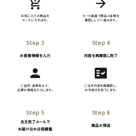
add_shopping_cart
arrow_forward
お気に入りの商品を
カート画面で商品と金額を
カートに入れます。
確認しレジへ進みます。
Step 3
Step 4
お客様情報を入力
内容を再確認し完了
person
fact_check
ご住所・連絡先など、
ご注文内容を再確認し、
必要な情報を入力します。
お手続きを完了します。
Step 5
Step 6
注文完了メールで
商品の発送
お届け日の日程調整