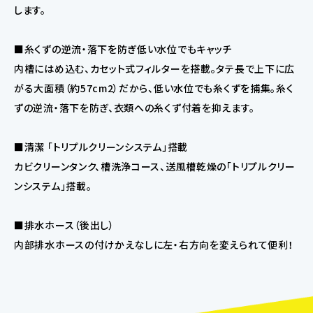
します。
■糸くずの逆流・落下を防ぎ低い水位でもキャッチ
内槽にはめ込む、カセット式フィルターを搭載。タテ長で上下に広
がる大面積（約57cm2）だから、低い水位でも糸くずを捕集。糸く
ずの逆流・落下を防ぎ、衣類への糸くず付着を抑えます。
■清潔 「トリプルクリーンシステム」搭載
カビクリーンタンク、槽洗浄コース、送風槽乾燥の「トリプルクリー
ンシステム」搭載。
■排水ホース（後出し）
内部排水ホースの付けかえなしに左・右方向を変えられて便利！