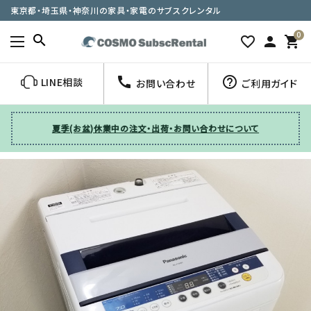
東京都・埼玉県・神奈川の家具・家電のサブスクレンタル
0
search
favorite_border
person
shopping_cart
call
help_outline
LINE相談
お問い合わせ
ご利用ガイド
夏季(お盆)休業中の注文・出荷・お問い合わせについて