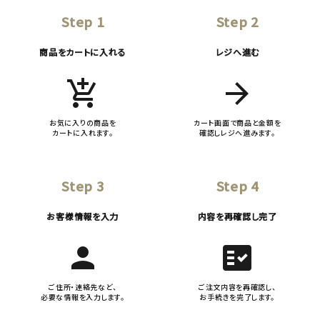
Step 1
Step 2
商品をカートに入れる
レジへ進む
add_shopping_cart
arrow_forward
お気に入りの商品を
カート画面で商品と金額を
カートに入れます。
確認しレジへ進みます。
Step 3
Step 4
お客様情報を入力
内容を再確認し完了
person
fact_check
ご住所・連絡先など、
ご注文内容を再確認し、
必要な情報を入力します。
お手続きを完了します。