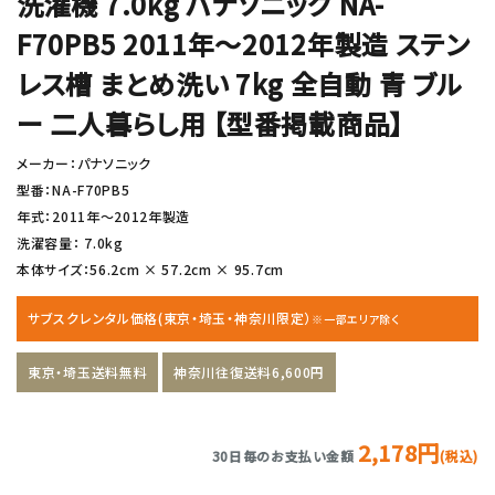
洗濯機 7.0kg パナソニック NA-
F70PB5 2011年〜2012年製造 ステン
レス槽 まとめ洗い 7kg 全自動 青 ブル
ー 二人暮らし用 【型番掲載商品】
メーカー：パナソニック
型番：NA-F70PB5
年式：2011年〜2012年製造
洗濯容量： 7.0kg
本体サイズ：56.2cm × 57.2cm × 95.7cm
サブスクレンタル価格(東京・埼玉・神奈川限定）
※一部エリア除く
東京・埼玉送料無料
神奈川往復送料6,600円
2,178円
30日毎のお支払い金額
(税込)