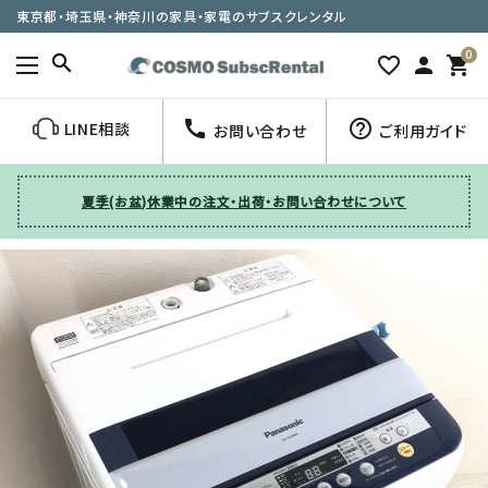
東京都・埼玉県・神奈川の家具・家電のサブスクレンタル
0
search
favorite_border
person
shopping_cart
call
help_outline
LINE相談
お問い合わせ
ご利用ガイド
夏季(お盆)休業中の注文・出荷・お問い合わせについて