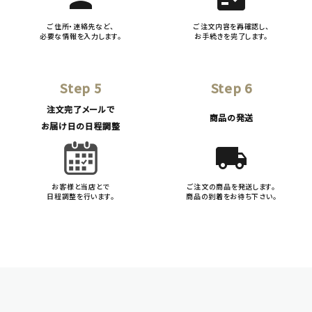
ご住所・連絡先など、
ご注文内容を再確認し、
必要な情報を入力します。
お手続きを完了します。
Step 5
Step 6
注文完了メールで
商品の発送
お届け日の日程調整
local_shipping
お客様と当店とで
ご注文の商品を発送します。
日程調整を行います。
商品の到着をお待ち下さい。