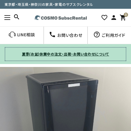
東京都・埼玉県・神奈川の家具・家電のサブスクレンタル
0
search
favorite_border
person
shopping_cart
call
help_outline
LINE相談
お問い合わせ
ご利用ガイド
夏季(お盆)休業中の注文・出荷・お問い合わせについて