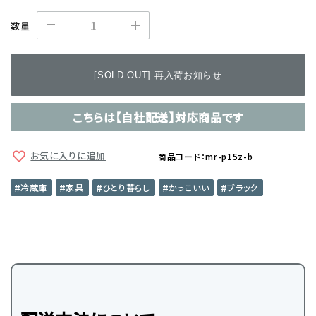
数量
[SOLD OUT] 再入荷お知らせ
こちらは【自社配送】対応商品です
お気に入りに追加
商品コード：mr-p15z-b
冷蔵庫
家具
ひとり暮らし
かっこいい
ブラック