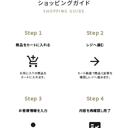
ショッピングガイド
SHOPPING GUIDE
Step 1
Step 2
商品をカートに入れる
レジへ進む
add_shopping_cart
arrow_forward
お気に入りの商品を
カート画面で商品と金額を
カートに入れます。
確認しレジへ進みます。
Step 3
Step 4
お客様情報を入力
内容を再確認し完了
person
fact_check