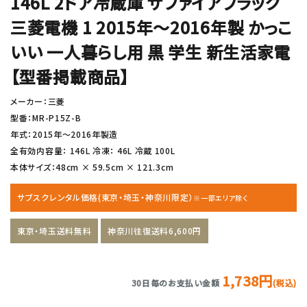
146L 2ドア冷蔵庫 サファイアブラック
三菱電機 1 2015年〜2016年製 かっこ
いい 一人暮らし用 黒 学生 新生活家電
【型番掲載商品】
メーカー：三菱
型番：MR-P15Z-B
年式：2015年〜2016年製造
全有効内容量： 146L 冷凍： 46L 冷蔵 100L
本体サイズ：48cm × 59.5cm × 121.3cm
サブスクレンタル価格(東京・埼玉・神奈川限定）
※一部エリア除く
東京・埼玉送料無料
神奈川往復送料6,600円
1,738円
30日毎のお支払い金額
(税込)