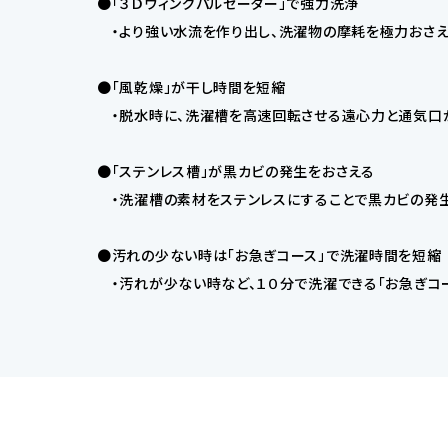
●「３Ｄウィングパルセーター」で強力洗浄
・より強い水流を作り出し、洗濯物の摩耗を極力おさえ
●「風乾燥」が干し時間を短縮
・脱水時に、洗濯槽を高速回転させる遠心力と通気口か
●「ステンレス槽」が黒カビの発生をおさえる
・洗濯槽の素材をステンレスにすることで黒カビの発生
●汚れの少ない時は「お急ぎコース」で洗濯時間を短縮
・汚れが少ない時など、１０分で洗濯できる「お急ぎコー