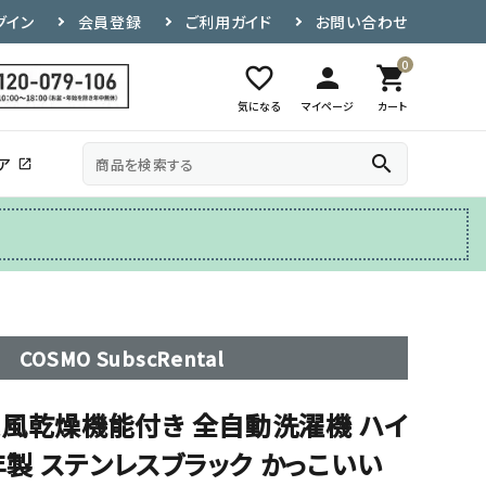
グイン
会員登録
ご利用ガイド
お問い合わせ
0
favorite_border
person
shopping_cart
気になる
マイページ
カート
search
ア
open_in_new
その他
テレビ台
COSMO SubscRental
g 送風乾燥機能付き 全自動洗濯機 ハイ
8年製 ステンレスブラック かっこいい