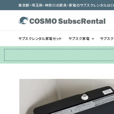
東京都・埼玉県・神奈川の家具・家電のサブスクレンタルはCOSMO
サブスクレンタル家電セット
サブスク家電
サブス
冷蔵庫
テーブル/デスク
ベッド/寝具