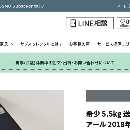
 SubscRentalで！
ロ
ク家具
サブスクレンタルとは？
お客様の声
サービス提供エリ
夏季(お盆)休業中の注文・出荷・お問い合わせについて
洗濯機
チェア
季節家電
ソファー
収納
その他
希少 5.5k
アール 201