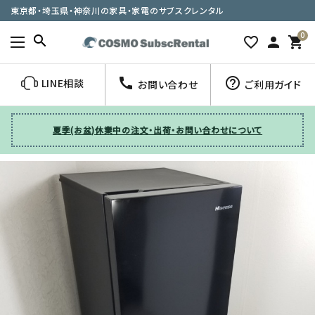
東京都・埼玉県・神奈川の家具・家電のサブスクレンタル
0
search
favorite_border
person
shopping_cart
call
help_outline
LINE相談
お問い合わせ
ご利用ガイド
夏季(お盆)休業中の注文・出荷・お問い合わせについて