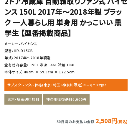
2ドア冷蔵庫 自動霜取りファン式 ハイセ
ンス 150L 2017年〜2018年製 ブラッ
ク 一人暮らし用 単身用 かっこいい 黒
学生 【型番掲載商品】
メーカー：ハイセンス
型番：HR-D15CB
年式：2017年〜2018年製造
全有効内容量： 150L 冷凍： 46L 冷蔵 104L
本体サイズ：48cm × 59.5cm × 122.5cm
サブスクレンタル価格(東京・埼玉・神奈川限定）
※一部エリア除く
東京・埼玉送料無料
神奈川往復送料6,600円
2,508円
30日毎のお支払い金額
(税込)