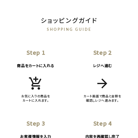
ショッピングガイド
SHOPPING GUIDE
Step 1
Step 2
商品をカートに入れる
レジへ進む
add_shopping_cart
arrow_forward
お気に入りの商品を
カート画面で商品と金額を
カートに入れます。
確認しレジへ進みます。
Step 3
Step 4
お客様情報を入力
内容を再確認し完了