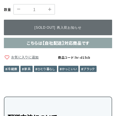
数量
[SOLD OUT] 再入荷お知らせ
こちらは【自社配送】対応商品です
お気に入りに追加
商品コード：hr-d15cb
冷蔵庫
家具
ひとり暮らし
かっこいい
ブラック