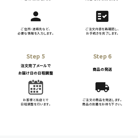
person
fact_check
ご住所・連絡先など、
ご注文内容を再確認し、
必要な情報を入力します。
お手続きを完了します。
Step 5
Step 6
注文完了メールで
商品の発送
お届け日の日程調整
local_shipping
お客様と当店とで
ご注文の商品を発送します。
日程調整を行います。
商品の到着をお待ち下さい。