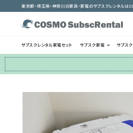
東京都・埼玉県・神奈川の家具・家電のサブスクレンタルはCOSMO
サブスクレンタル家電セット
サブスク家電
サブス
冷蔵庫
テーブル/デスク
ベッド/寝具