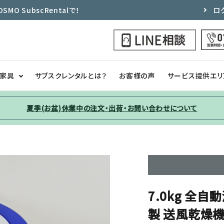
 SubscRentalで！
ロ
ク家具
サブスクレンタルとは？
お客様の声
サービス提供エリ
夏季(お盆)休業中の注文・出荷・お問い合わせについて
洗濯機
チェア
季節家電
ソファー
収納
その他
7.0kg 全自
製 送風乾燥