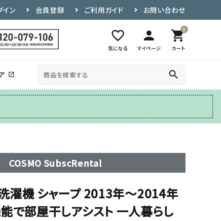
グイン
会員登録
ご利用ガイド
お問い合わせ
0
favorite_border
person
shopping_cart
気になる
マイページ
カート
search
ア
open_in_new
その他
テレビ台
COSMO SubscRental
動洗濯機 シャープ 2013年〜2014年
機能で部屋干しアシスト 一人暮らし