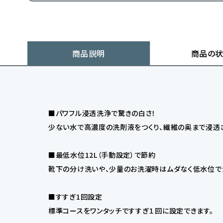
商品説明
商品の
■パワフル浸透洗浄で驚きの白さ！
少ない水で高濃度の洗剤液をつくり、繊維の奥まで浸透さ
■最低水位12L（手動設定）で節約
靴下の分け洗いや、少量のお洗濯時はムダなく低水位で
■すすぎ1回設定
標準コースをワンタッチですすぎ１回に設定できます。