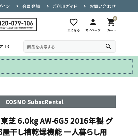
グイン
会員登録
ご利用ガイド
お問い合わせ
0
favorite_border
person
shopping_cart
気になる
マイページ
カート
search
ア
open_in_new
その他
テレビ台
COSMO SubscRental
 6.0kg AW-6G5 2016年製 グ
 部屋干し槽乾燥機能 一人暮らし用