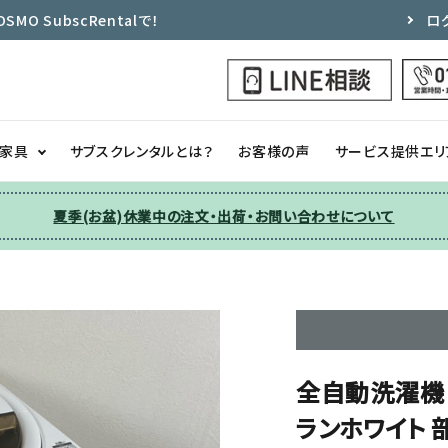
 SubscRentalで！
ロ
ク家具
サブスクレンタルとは？
お客様の声
サービス提供エリ
夏季(お盆)休業中の注文・出荷・お問い合わせについて
洗濯機
チェア
季節家電
ソファー
収納
その他
全自動洗濯機 東芝
ランホワイト