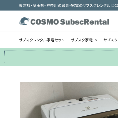
東京都・埼玉県・神奈川の家具・家電のサブスクレンタルはCOSMO
サブスクレンタル家電セット
サブスク家電
サブス
冷蔵庫
テーブル/デスク
ベッド/寝具