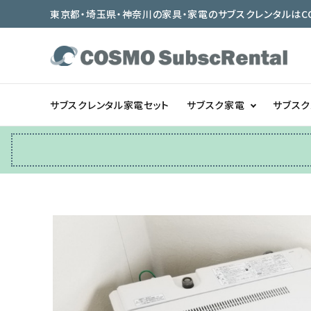
東京都・埼玉県・神奈川の家具・家電のサブスクレンタルはCOSMO
サブスクレンタル家電セット
サブスク家電
サブス
冷蔵庫
テーブル/デスク
ベッド/寝具