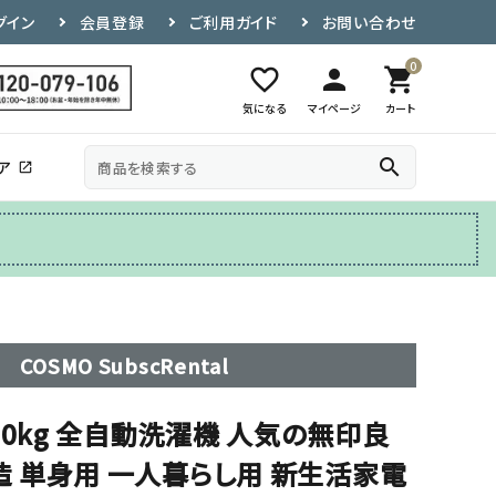
グイン
会員登録
ご利用ガイド
お問い合わせ
0
favorite_border
person
shopping_cart
気になる
マイページ
カート
search
ア
open_in_new
その他
テレビ台
COSMO SubscRental
.0kg 全自動洗濯機 人気の無印良
製造 単身用 一人暮らし用 新生活家電