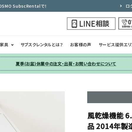
 SubscRentalで！
ロ
ク家具
サブスクレンタルとは？
お客様の声
サービス提供エリ
夏季(お盆)休業中の注文・出荷・お問い合わせについて
洗濯機
チェア
季節家電
ソファー
収納
その他
風乾燥機能 6
品 2014年