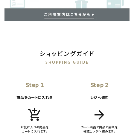
ショッピングガイド
SHOPPING GUIDE
Step 1
Step 2
商品をカートに入れる
レジへ進む
add_shopping_cart
arrow_forward
お気に入りの商品を
カート画面で商品と金額を
カートに入れます。
確認しレジへ進みます。