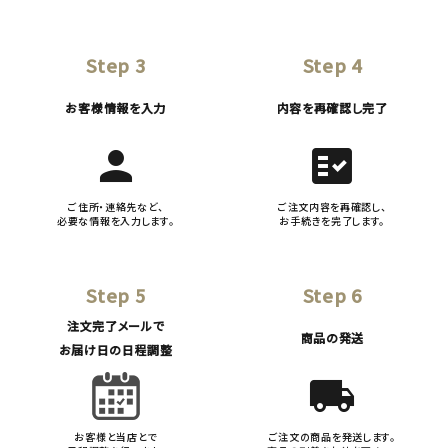
Step 3
Step 4
お客様情報を入力
内容を再確認し完了
person
fact_check
ご住所・連絡先など、
ご注文内容を再確認し、
必要な情報を入力します。
お手続きを完了します。
Step 5
Step 6
注文完了メールで
商品の発送
お届け日の日程調整
local_shipping
お客様と当店とで
ご注文の商品を発送します。