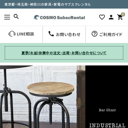
東京都・埼玉県・神奈川の家具・家電のサブスクレンタル
0
search
favorite_border
person
shopping_cart
call
help_outline
LINE相談
お問い合わせ
ご利用ガイド
夏季(お盆)休業中の注文・出荷・お問い合わせについて