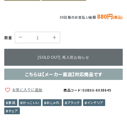
880円
30日毎のお支払い金額
(税込)
数量
[SOLD OUT] 再入荷お知らせ
こちらは【メーカー直送】対応商品です
お気に入りに追加
商品コード：SUBSU-6038645
家具
かっこいい
おしゃれ
ブラック
インテリア
チェア