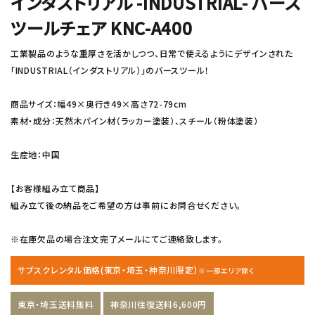
インダストリアル -INDUSTRIAL- バース
ツールチェア KNC-A400
工業製品のような重厚さを活かしつつ、日常で使えるようにデザインされた
「INDUSTRIAL（インダストリアル）」のバースツール！
商品サイズ：幅49×奥行き49×高さ72-79cm
素材・成分：天然木パイン材（ラッカー塗装）、スチール（粉体塗装）
生産地：中国
【お客様組み立て商品】
組み立て後の納品をご希望の方は事前にお問合せください。
※在庫欠品の場合注文完了メールにてご連絡致します。
サブスクレンタル価格(東京・埼玉・神奈川限定）
※一部エリア除く
東京・埼玉送料無料
神奈川往復送料6,600円