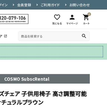
グイン
会員登録
ご利用ガイド
お問い合わせ
0
favorite_border
person
shopping_cart
気になる
マイページ
カート
search
ア
open_in_new
その他
テレビ台
COSMO SubscRental
ズチェア 子供用椅子 高さ調整可能
 ナチュラルブラウン