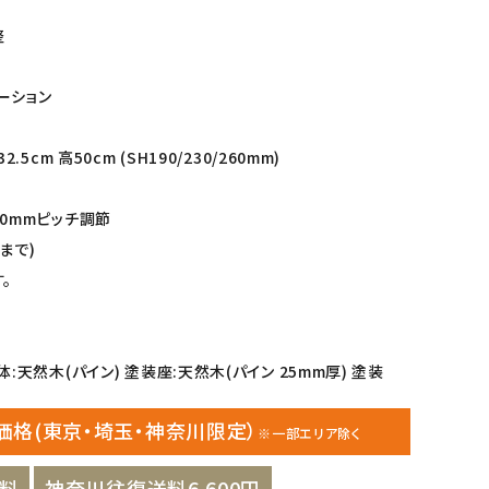
整
ーション
.5cm 高50cm (SH190/230/260mm)
30mmピッチ調節
まで)
。
:天然木(パイン) 塗装座:天然木(パイン 25mm厚) 塗装
価格(東京・埼玉・神奈川限定）
※一部エリア除く
料
神奈川往復送料6,600円