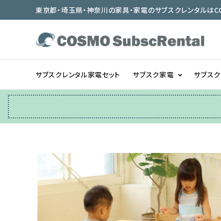
東京都・埼玉県・神奈川の家具・家電のサブスクレンタルはCOSMO
サブスクレンタル家電セット
サブスク家電
サブス
冷蔵庫
テーブル/デスク
ベッド/寝具