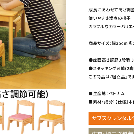
成長にあわせて高さ調
使いやすさ満点の椅子
カラフルなカラーバリエ
商品サイズ：幅35cm 奥32
●座面高さ調節3段階 
●スタッキング可能(2脚
この商品は『組立品』です
■生産地：ベトナム
■素材・成分：【仕様】本体
サブスクレンタル
東京・埼玉送料無