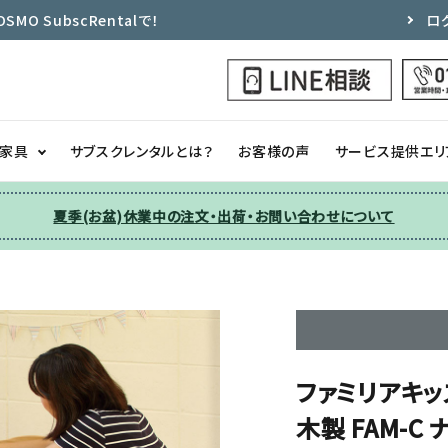
 SubscRentalで！
ロ
ク家具
サブスクレンタルとは？
お客様の声
サービス提供エリ
夏季(お盆)休業中の注文・出荷・お問い合わせについて
洗濯機
チェア
季節家電
ソファー
収納
その他
ファミリアキッ
木製 FAM-C