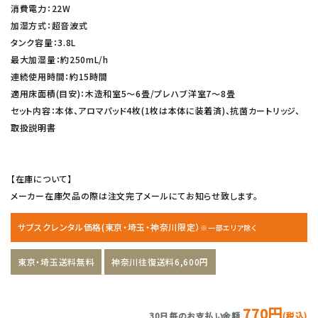
消費電力：22W
加湿方式：超音波式
タンク容量：3.8L
最大加湿量：約250mL/h
連続使用時間：約15時間
適用床面積(目安)：木造和室5〜6畳/プレハブ洋室7〜8畳
セット内容：本体、アロマパッド4枚(1枚は本体に装着済)、抗菌カートリッジ、
取扱説明書
【在庫について】
メーカー在庫欠品の際は注文完了メールにてお知らせ致します。
サブスクレンタル価格(東京・埼玉・神奈川限定）
※一部エリア除く
東京・埼玉送料無料
神奈川往復送料6,600円
770円
30日毎のお支払い金額
(税込)