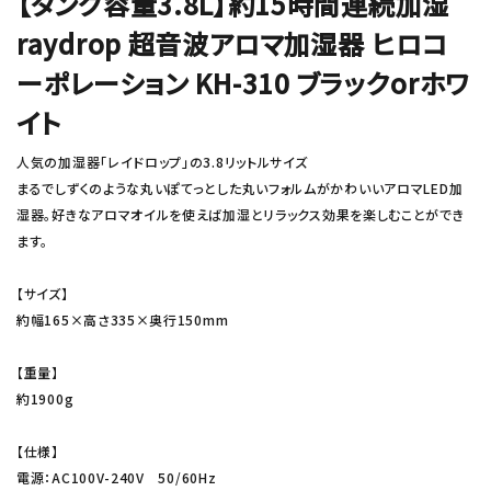
【タンク容量3.8L】約15時間連続加湿
raydrop 超音波アロマ加湿器 ヒロコ
ーポレーション KH-310 ブラックorホワ
イト
人気の加湿器「レイドロップ」の3.8リットルサイズ
まるでしずくのような丸いぽてっとした丸いフォルムがかわいいアロマLED加
湿器。好きなアロマオイルを使えば加湿とリラックス効果を楽しむことができ
ます。
【サイズ】
約幅165×高さ335×奥行150mm
【重量】
約1900g
【仕様】
電源：AC100V-240V 50/60Hz