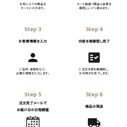
お気に入りの商品を
カート画面で商品と金額を
カートに入れます。
確認しレジへ進みます。
Step 3
Step 4
お客様情報を入力
内容を再確認し完了
person
fact_check
ご住所・連絡先など、
ご注文内容を再確認し、
必要な情報を入力します。
お手続きを完了します。
Step 5
Step 6
注文完了メールで
商品の発送
お届け日の日程調整
local_shipping