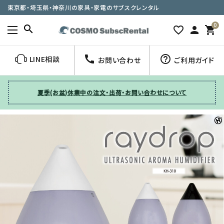
東京都・埼玉県・神奈川の家具・家電のサブスクレンタル
0
search
favorite_border
person
shopping_cart
call
help_outline
LINE相談
お問い合わせ
ご利用ガイド
夏季(お盆)休業中の注文・出荷・お問い合わせについて