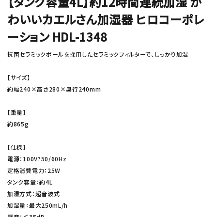
【タンク容量4L】約12時間連続加湿 か
わいいカエルさん加湿器 ヒロコーポレ
ーション HDL-1348
抗菌セラミックボールを採用したセラミックフィルターで、しっかり加湿
【サイズ】
約幅240×高さ280×奥行240mm
【重量】
約865g
【仕様】
電源：100V?50/60Hz
定格消費電力：25W
タンク容量：約4L
加湿方式：超音波式
加湿量：最大250mL/h
騒音：≦35dB