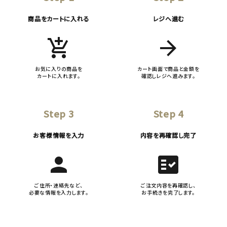
商品をカートに入れる
レジへ進む
add_shopping_cart
arrow_forward
お気に入りの商品を
カート画面で商品と金額を
カートに入れます。
確認しレジへ進みます。
Step 3
Step 4
お客様情報を入力
内容を再確認し完了
person
fact_check
ご住所・連絡先など、
ご注文内容を再確認し、
必要な情報を入力します。
お手続きを完了します。