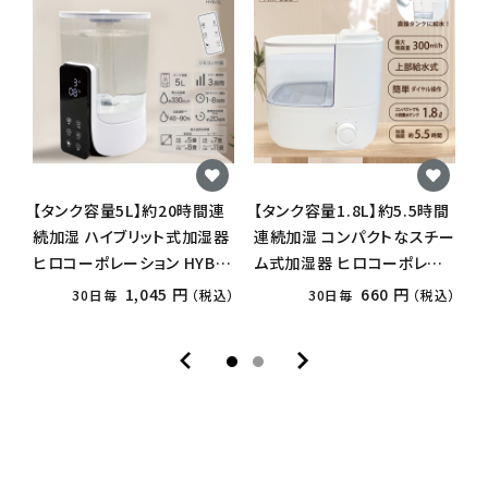
【タンク容量5L】約20時間連
【タンク容量1.8L】約5.5時間
【
続加湿 ハイブリット式加湿器
連続加湿 コンパクトなスチー
連
ヒロコーポレーション HYB-
ム式加湿器 ヒロコーポレー
5L
ション HM-S23 ホワイト
シ
1,045 円
660 円
30日毎
（税込）
30日毎
（税込）