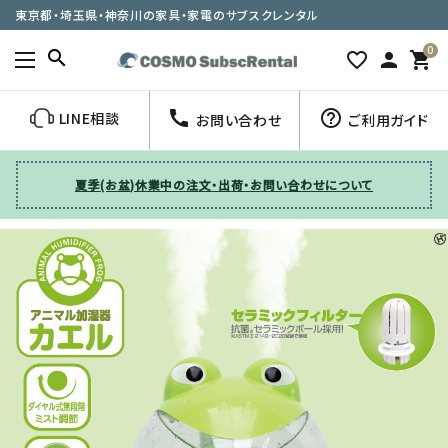
東京都・埼玉県・神奈川の家具・家電のサブスクレンタル
0
search
favorite_border
person
shopping_cart
call
help_outline
LINE相談
お問い合わせ
ご利用ガイド
夏季(お盆)休業中の注文・出荷・お問い合わせについて