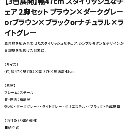
【3色展開】幅47cm スタイリッシュなチ
ェア 2脚セット ブラウン×ダークグレー
orブラウン×ブラックorナチュラル×ラ
イトグレー
異素材を組み合わせたスタイリッシュなチェア。シンプルモダンなデザインが
お部屋を垢ぬけた印象に。
【サイズ】
(約)幅47×奥行53×高さ79×座面高43cm
【素材】
フレーム：スチール
背・座面：積層材
張地：<ダークグレー><ライトグレー>ポリエステル・<ブラック>合成皮革
【内寸及び補足説明】
■組立式