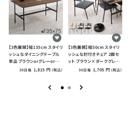
【3色展開】幅135cm スタイリ
【3色展開】幅50cm スタイリ
【
ッシュなダイニングテーブル
ッシュな肘付きチェア 2脚セ
単品 ブラウンorグレーorナ
ット ブラウン×ダークグレー
o
チュラル
orブラウン×ブラックorナチ
1,815 円
1,705 円
30日毎
（税込）
30日毎
（税込）
ュラル×ライトグレー