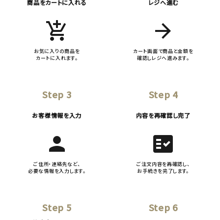
商品をカートに入れる
レジへ進む
add_shopping_cart
arrow_forward
お気に入りの商品を
カート画面で商品と金額を
カートに入れます。
確認しレジへ進みます。
Step 3
Step 4
お客様情報を入力
内容を再確認し完了
person
fact_check
ご住所・連絡先など、
ご注文内容を再確認し、
必要な情報を入力します。
お手続きを完了します。
Step 5
Step 6