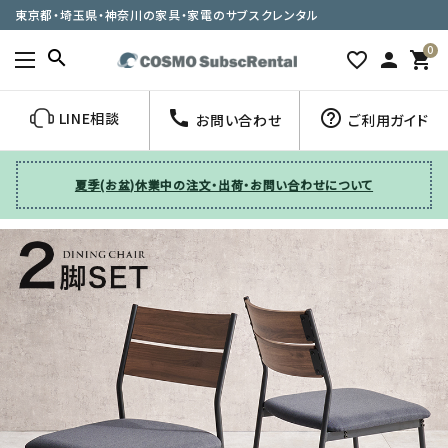
東京都・埼玉県・神奈川の家具・家電のサブスクレンタル
0
search
favorite_border
person
shopping_cart
call
help_outline
LINE相談
お問い合わせ
ご利用ガイド
夏季(お盆)休業中の注文・出荷・お問い合わせについて