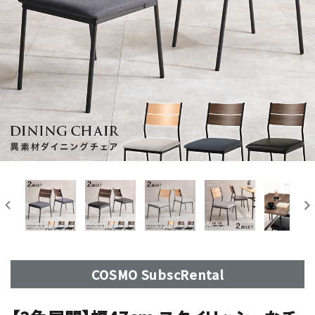
COSMO SubscRental