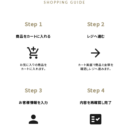
SHOPPING GUIDE
Step 1
Step 2
商品をカートに入れる
レジへ進む
add_shopping_cart
arrow_forward
お気に入りの商品を
カート画面で商品と金額を
カートに入れます。
確認しレジへ進みます。
Step 3
Step 4
お客様情報を入力
内容を再確認し完了
person
fact_check