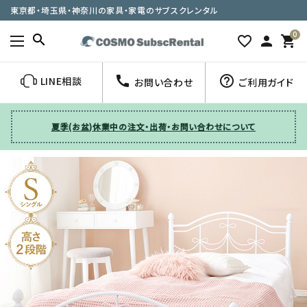
東京都・埼玉県・神奈川の家具・家電のサブスクレンタル
0
search
favorite_border
person
shopping_cart
call
help_outline
LINE相談
お問い合わせ
ご利用ガイド
夏季(お盆)休業中の注文・出荷・お問い合わせについて