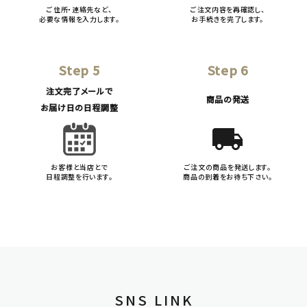
ご住所・連絡先など、
ご注文内容を再確認し、
必要な情報を入力します。
お手続きを完了します。
Step 5
Step 6
注文完了メールで
商品の発送
お届け日の日程調整
local_shipping
お客様と当店とで
ご注文の商品を発送します。
日程調整を行います。
商品の到着をお待ち下さい。
SNS LINK