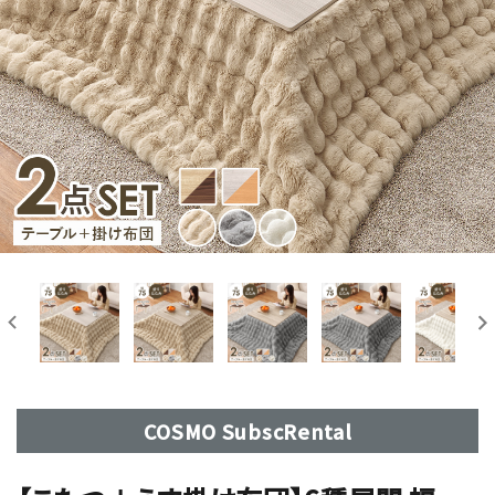
COSMO SubscRental