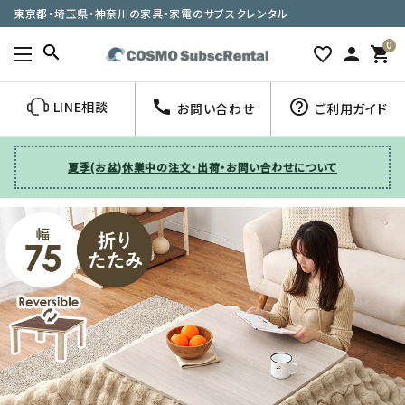
東京都・埼玉県・神奈川の家具・家電のサブスクレンタル
0
search
favorite_border
person
shopping_cart
call
help_outline
LINE相談
お問い合わせ
ご利用ガイド
夏季(お盆)休業中の注文・出荷・お問い合わせについて