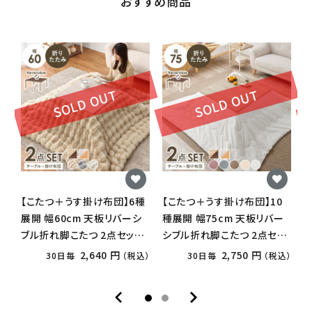
おすすめ商品
SOLD OUT
SOLD OUT
【こたつ＋うす掛け布団】6種
【こたつ＋うす掛け布団】10
展開 幅60cm 天板リバーシ
種展開 幅75cm 天板リバー
展
ブル折れ脚こたつ 2点セット
シブル折れ脚こたつ 2点セッ
ふわもこタイプ
ト
2,640 円
2,750 円
30日毎
（税込）
30日毎
（税込）