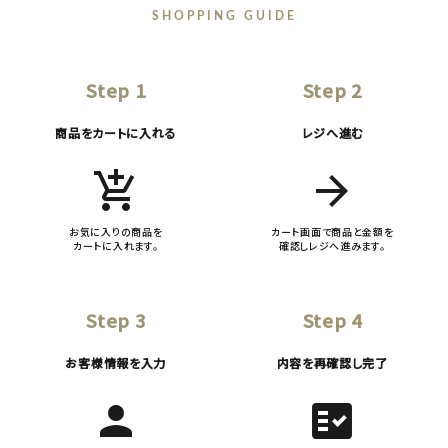
SHOPPING GUIDE
Step 1
Step 2
商品をカートに入れる
レジへ進む
add_shopping_cart
arrow_forward
お気に入りの商品を
カート画面で商品と金額を
カートに入れます。
確認しレジへ進みます。
Step 3
Step 4
お客様情報を入力
内容を再確認し完了
person
fact_check