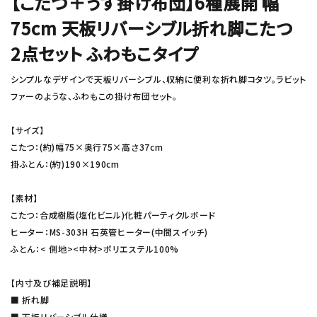
【こたつ＋うす掛け布団】6種展開 幅
75cm 天板リバーシブル折れ脚こたつ
2点セット ふわもこタイプ
シンプルなデザインで天板リバーシブル、収納に便利な折れ脚コタツ。ラビット
ファーのような、ふわもこの掛け布団セット。
【サイズ】
こたつ：(約)幅75×奥行75×高さ37cm
掛ふとん：(約)190×190cm
【素材】
こたつ：合成樹脂(塩化ビニル)化粧パーティクルボード
ヒーター：MS-303H 石英管ヒーター(中間スイッチ)
ふとん：< 側地><中材>ポリエステル100%
【内寸及び補足説明】
■ 折れ脚
■ 天板リバーシブル仕様