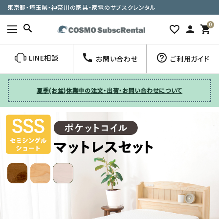
東京都・埼玉県・神奈川の家具・家電のサブスクレンタル
0
search
favorite_border
person
shopping_cart
call
help_outline
LINE相談
お問い合わせ
ご利用ガイド
夏季(お盆)休業中の注文・出荷・お問い合わせについて