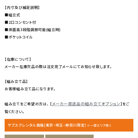
【内寸及び補足説明】
■組立式
■2口コンセント付
■床面高3段階調節可能(組立時)
■ポケットコイル
【在庫について】
メーカー在庫欠品の際は注文完了メールにてお知らせ致します。
【組み立て品】
お客様組み立て品になります。
メーカー直送品の組み立てオプション
組み立てをご希望の方は、 【
】をご
覧ください。
サブスクレンタル価格(東京・埼玉・神奈川限定）
※一部エリア除く