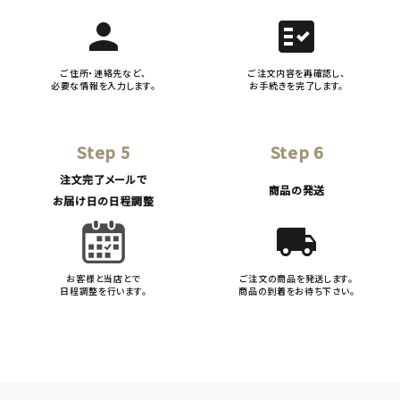
person
fact_check
ご住所・連絡先など、
ご注文内容を再確認し、
必要な情報を入力します。
お手続きを完了します。
Step 5
Step 6
注文完了メールで
商品の発送
お届け日の日程調整
local_shipping
お客様と当店とで
ご注文の商品を発送します。
日程調整を行います。
商品の到着をお待ち下さい。