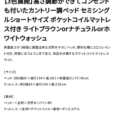
【3色展開】高さ調節ができてコンセント
も付いたカントリー調ベッド セミシング
ルショートサイズ ポケットコイルマットレ
ス付き ライトブラウンorナチュラルorホ
ワイトウォッシュ
床面高さが３段階に調整出来る天然木すのこベッド。便利な棚と２口コンセン
ト付き。体型に沿うように点で支え、体圧を分散するポケットコイルマットレス
セット。
【サイズ】
ベッド：(約)幅85×奥行194×高さ82×床面高31/37/43cm
マットレス：(約)幅80×奥行180×高さ20cm
【素材】
ベッド：＜主材＞天然木（パイン材）
マットレス：<主材>ポケットコイル<張地>ポリエステル