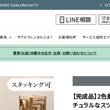
 SubscRentalで！
ロ
ク家具
サブスクレンタルとは？
お客様の声
サービス提供エリ
夏季(お盆)休業中の注文・出荷・お問い合わせについて
洗濯機
チェア
季節家電
ソファー
収納
その他
【完成品】2色
チュラルなスツ