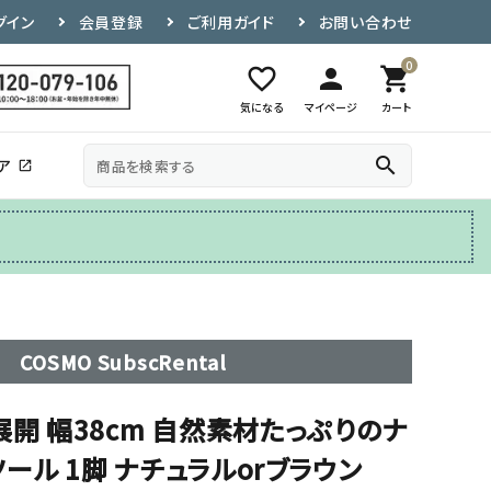
グイン
会員登録
ご利用ガイド
お問い合わせ
0
favorite_border
person
shopping_cart
気になる
マイページ
カート
search
ア
open_in_new
その他
テレビ台
COSMO SubscRental
展開 幅38cm 自然素材たっぷりのナ
ール 1脚 ナチュラルorブラウン