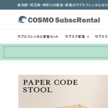
東京都・埼玉県・神奈川の家具・家電のサブスクレンタルはCOSMO
サブスクレンタル家電セット
サブスク家電
サブス
冷蔵庫
テーブル/デスク
ベッド/寝具