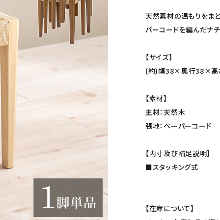
天然素材の温もりをまと
パーコードを編んだナチ
【サイズ】
(約)幅38×奥行38×高
【素材】
主材：天然木
張地：ペーパーコード
【内寸及び補足説明】
■スタッキング式
【在庫について】