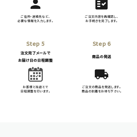
person
fact_check
ご住所・連絡先など、
ご注文内容を再確認し、
必要な情報を入力します。
お手続きを完了します。
Step 5
Step 6
注文完了メールで
商品の発送
お届け日の日程調整
local_shipping
お客様と当店とで
ご注文の商品を発送します。
日程調整を行います。
商品の到着をお待ち下さい。