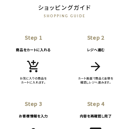
ショッピングガイド
SHOPPING GUIDE
Step 1
Step 2
商品をカートに入れる
レジへ進む
add_shopping_cart
arrow_forward
お気に入りの商品を
カート画面で商品と金額を
カートに入れます。
確認しレジへ進みます。
Step 3
Step 4
お客様情報を入力
内容を再確認し完了