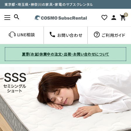
東京都・埼玉県・神奈川の家具・家電のサブスクレンタル
0
search
favorite_border
person
shopping_cart
call
help_outline
LINE相談
お問い合わせ
ご利用ガイド
夏季(お盆)休業中の注文・出荷・お問い合わせについて