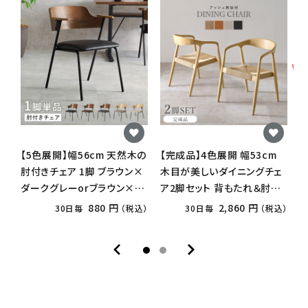
【5色展開】幅56cm 天然木の
【完成品】4色展開 幅53cm
【
肘付きチェア 1脚 ブラウン×
木目が美しいダイニングチェ
ダークグレーorブラウン×ブ
ア2脚セット 背もたれ＆肘掛
ッ
ラックorブラウン×ダークブ
け一体化タイプ ナチュラル×
880 円
2,860 円
30日毎
（税込）
30日毎
（税込）
ラウンorナチュラル×ベージ
ペーパーコードorナチュラル
ュorナチュラル×ライトグレ
×キャメルorナチュラル×ベ
ー
ージュorブラウン×ブラック