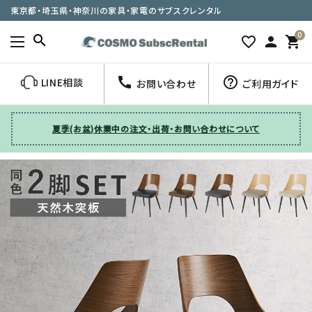
東京都・埼玉県・神奈川の家具・家電のサブスクレンタル
0
search
favorite_border
person
shopping_cart
call
help_outline
LINE相談
お問い合わせ
ご利用ガイド
夏季(お盆)休業中の注文・出荷・お問い合わせについて