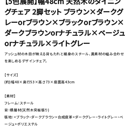
【5色展開】幅48cm 天然木のダイニン
グチェア 2脚セット ブラウン×ダークグ
レーorブラウン×ブラックorブラウン×
ダークブラウンorナチュラル×ベージュ
orナチュラル×ライトグレー
アッシュ材の木目が映える背もたれと細身のスチール、異素材の組み合わせ
を楽しめるデザインチェア。
【サイズ】
(約)幅48×奥行53×高さ73×座面高43cm
【素材】
フレーム：スチール
背：積層材(天然木突板張り)
張地：<ブラック・ダークブラウン>合成皮革<ダークグレー・ライトグレー・ベ
ージュ>ポリエステル