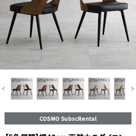
COSMO SubscRental