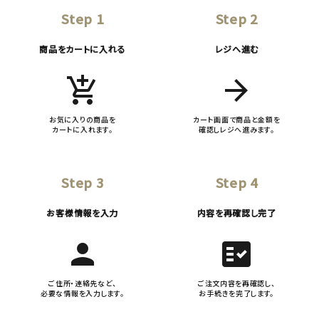
Step 1
Step 2
商品をカートに入れる
レジへ進む
add_shopping_cart
arrow_forward
お気に入りの商品を
カート画面で商品と金額を
カートに入れます。
確認しレジへ進みます。
Step 3
Step 4
お客様情報を入力
内容を再確認し完了
person
fact_check
ご住所・連絡先など、
ご注文内容を再確認し、
必要な情報を入力します。
お手続きを完了します。