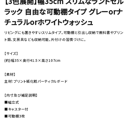
【3色展開】幅35cm スリムなランドセル
ラック 自由な可動棚タイプ グレーorナ
チュラルorホワイトウォッシュ
リビングにも置きやすいスリムタイプ。可動棚と引出し収納で教科書やプリン
ト類、文房具なども収納可能。片付けの習慣づけに。
【サイズ】
(約)幅35×奥行41.5×高さ107cm
【素材】
主材：プリント紙化粧パーティクルボード
【内寸及び補足説明】
■組立式
■キャスター付
■可動棚3枚