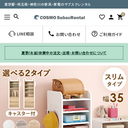
東京都・埼玉県・神奈川の家具・家電のサブスクレンタル
0
search
favorite_border
person
shopping_cart
call
help_outline
LINE相談
お問い合わせ
ご利用ガイド
夏季(お盆)休業中の注文・出荷・お問い合わせについて