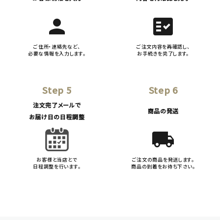
person
fact_check
ご住所・連絡先など、
ご注文内容を再確認し、
必要な情報を入力します。
お手続きを完了します。
Step 5
Step 6
注文完了メールで
商品の発送
お届け日の日程調整
local_shipping
お客様と当店とで
ご注文の商品を発送します。
日程調整を行います。
商品の到着をお待ち下さい。