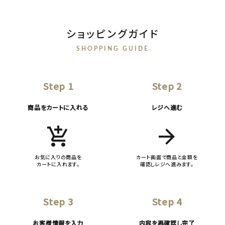
ショッピングガイド
SHOPPING GUIDE
Step 1
Step 2
商品をカートに入れる
レジへ進む
add_shopping_cart
arrow_forward
お気に入りの商品を
カート画面で商品と金額を
カートに入れます。
確認しレジへ進みます。
Step 3
Step 4
お客様情報を入力
内容を再確認し完了