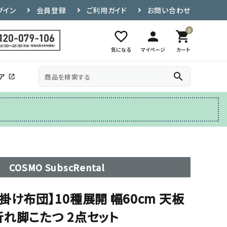
グイン
会員登録
ご利用ガイド
お問い合わせ
0
favorite_border
person
shopping_cart
気になる
マイページ
カート
search
ア
open_in_new
その他
テレビ台
COSMO SubscRental
掛け布団】10種展開 幅60cm 天板
れ脚こたつ 2点セット