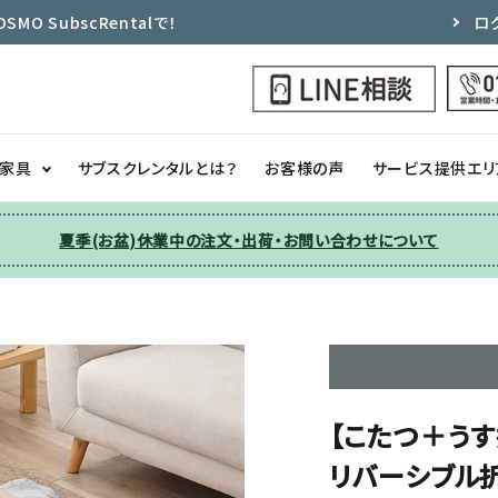
 SubscRentalで！
ロ
ク家具
サブスクレンタルとは？
お客様の声
サービス提供エリ
夏季(お盆)休業中の注文・出荷・お問い合わせについて
洗濯機
チェア
季節家電
ソファー
収納
その他
【こたつ＋うす
リバーシブル折