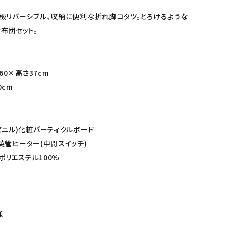
板リバーシブル、収納に便利な折れ脚コタツ。とろけるような
布団セット。
60×高さ37cm
0cm
ビニル)化粧パーティクルボード
石英管ヒーター(中間スイッチ)
>ポリエステル100%
様