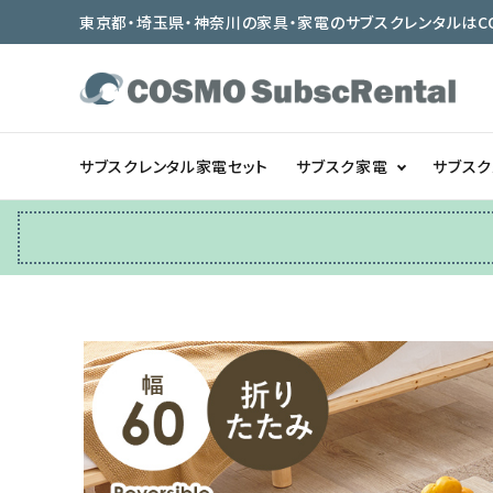
東京都・埼玉県・神奈川の家具・家電のサブスクレンタルはCOSMO
サブスクレンタル家電セット
サブスク家電
サブス
冷蔵庫
テーブル/デスク
ベッド/寝具