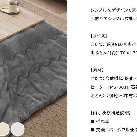
シンプルなデザインで天
肌触りのシンプルな掛け
【サイズ】
こたつ：(約)幅60×奥行
掛ふとん：(約)170×17
【素材】
こたつ：合成樹脂(塩化
ヒーター：MS-303H 
ふとん：< 側地><中材
【内寸及び補足説明】
■ 折れ脚
■ 天板リバーシブル仕